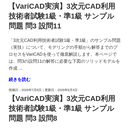
演】
稿
【VariCAD実演】3次元CAD利用
準
3
日:
1
技術者試験1級・準1級 サンプル
次
級
元
問題 問3 設問11
サ
CAD
ン
利
「3次元CAD利用技術者試験1級・準1級」のサンプル問題
プ
用
（実技）について、モデリングの手順から解答までのプ
ル
技
ロセスをVariCADを使って徹底解説します。本ページで
問
術
は、問3の設問11の解答に必要な下図のソリッドモデルを
題
者
作成 …
問
試
3
験
"【VariCAD
続きを読む
設
1
実
問
投
2026年7月8日
2026年8月4日
級・
演】
稿
9"
【VariCAD実演】3次元CAD利用
準
3
日:
の
1
技術者試験1級・準1級 サンプル
次
級
元
問題 問3 設問8
サ
CAD
ン
利