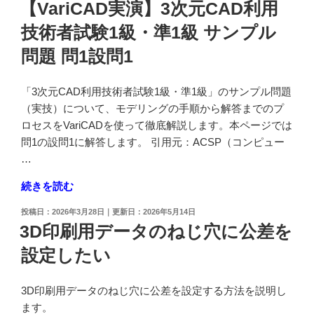
稿
1
【VariCAD実演】3次元CAD利用
準
3
日:
＊
1
技術者試験1級・準1級 サンプル
次
ソ
級
元
問題 問1設問1
リ
サ
CAD
ッ
ン
利
ド
「3次元CAD利用技術者試験1級・準1級」のサンプル問題
プ
用
モ
（実技）について、モデリングの手順から解答までのプ
ル
技
デ
ロセスをVariCADを使って徹底解説します。本ページでは
問
術
ル
問1の設問1に解答します。 引用元：ACSP（コンピュー
題
者
作
…
問
試
成
1
験
"【VariCAD
続きを読む
編"
設
1
実
の
問
投
2026年3月28日
2026年5月14日
級・
演】
稿
3"
3D印刷用データのねじ穴に公差を
準
3
日:
の
1
設定したい
次
級
元
サ
CAD
3D印刷用データのねじ穴に公差を設定する方法を説明し
ン
利
ます。