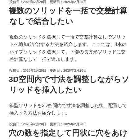
投
2026年2月20日
2026年2月20日
の
稿
複数のソリッドを一括で交差計算
長
日:
さ
なしで結合したい
の
2
複数のソリッドを選択して一括で交差計算なしでソリッ
倍
ドへ追加(結合)する方法を紹介します。ここでは、4本の
に
パイプソリッドを選択して、下部の長方形ソリッドに交
し
差計算なしで一括で追加します。
た
い"
投
2026年2月20日
2026年2月20日
稿
3D空間内で寸法を調整しながらソ
の
日:
リッドを挿入したい
箱型ソリッドを3D空間内で寸法を調整した後、配置して
挿入する方法を紹介します。
投
2026年2月20日
2026年2月20日
稿
穴の数を指定して円状に穴をあけ
日: