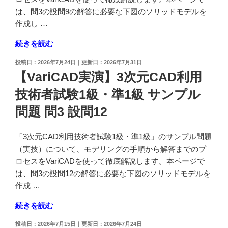
は、問3の設問9の解答に必要な下図のソリッドモデルを
作成し …
"【VariCAD
続きを読む
実
投
2026年7月24日
2026年7月31日
演】
稿
【VariCAD実演】3次元CAD利用
3
日:
技術者試験1級・準1級 サンプル
次
元
問題 問3 設問12
CAD
利
「3次元CAD利用技術者試験1級・準1級」のサンプル問題
用
（実技）について、モデリングの手順から解答までのプ
技
ロセスをVariCADを使って徹底解説します。本ページで
術
は、問3の設問12の解答に必要な下図のソリッドモデルを
者
作成 …
試
験
"【VariCAD
続きを読む
1
実
投
2026年7月15日
2026年7月24日
級・