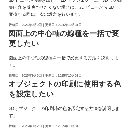
3D ビューから書き出した 2D オブジェクトに、3D での編
集内容を反映させたくない場合は、3D ビューから 2D へ
変換する際に、次の設定を行います。
投
2025年9月9日
2025年10月31日
稿
図面上の中心軸の線種を一括で変
日:
更したい
図面上の中心軸の線種を一括で変更する方法を説明しま
す。
投
2025年9月3日
2025年10月31日
稿
オブジェクトの印刷に使用する色
日:
を設定したい
2Dオブジェクトの印刷時の色を設定する方法を説明しま
す。
投
2025年9月2日
2025年10月31日