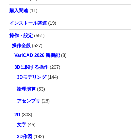
に
購入関連
(11)
設
定
インストール関連
(19)
す
操作・設定
(551)
る
方
操作全般
(527)
法
VariCAD 2026 新機能
(8)
が
知
3Dに関する操作
(207)
り
3Dモデリング
(144)
た
い"
論理演算
(63)
の
アセンブリ
(28)
2D
(303)
文字
(45)
2D作図
(192)