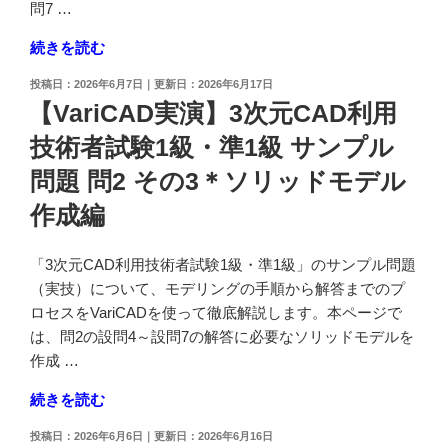
3
験
問7 …
設
1
"【VariCAD
続きを読む
問
級・
実
11"
準
投
2026年6月7日
2026年6月17日
演】
の
1
稿
【VariCAD実演】3次元CAD利用
3
日:
級
技術者試験1級・準1級 サンプル
次
サ
元
ン
問題 問2 その3＊ソリッドモデル
CAD
プ
作成編
利
ル
用
問
技
「3次元CAD利用技術者試験1級・準1級」のサンプル問題
題
術
（実技）について、モデリングの手順から解答までのプ
問
者
ロセスをVariCADを使って徹底解説します。本ページで
3
試
は、問2の設問4～設問7の解答に必要なソリッドモデルを
設
験
作成 …
問
1
8"
"【VariCAD
続きを読む
級・
の
実
準
投
2026年6月6日
2026年6月16日
演】