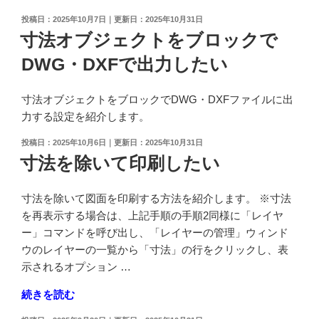
投
2025年10月7日
2025年10月31日
稿
寸法オブジェクトをブロックで
日:
DWG・DXFで出力したい
寸法オブジェクトをブロックでDWG・DXFファイルに出
力する設定を紹介します。
投
2025年10月6日
2025年10月31日
稿
寸法を除いて印刷したい
日:
寸法を除いて図面を印刷する方法を紹介します。 ※寸法
を再表示する場合は、上記手順の手順2同様に「レイヤ
ー」コマンドを呼び出し、「レイヤーの管理」ウィンド
ウのレイヤーの一覧から「寸法」の行をクリックし、表
示されるオプション …
"寸
続きを読む
法