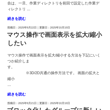
動
合は、一旦、作業ディレクトリを前回で設定した作業デ
し
ィレクトリ …
た
"エ
続きを読む
い"
ラ
の
投
2025年9月22日
2025年10月10日
ー：
稿
マウス操作で画面表示を拡大/縮小
フ
日:
したい
ァ
イ
ル
マウス操作で画面表示を拡大/縮小する方法を下記にいく
が
つか紹介しま
見
す。
つ
※3D/2D共通の操作方法です。 画面の拡大と
か
縮小
り
…
ま
"マ
続きを読む
せ
ウ
ん
投
2025年9月21日
2025年10月10日
ス
の
稿