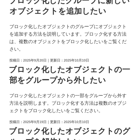
ブロック化したグループに新しい
操
日:
解
オブジェクトを追加したい
作
決
で
方
画
法
ブロック化したオブジェクトのグループにオブジェクト
面
が
を追加する方法を説明しています。ブロック化する方法
表
知
は、複数のオブジェクトをブロック化したいをご覧くだ
示
り
さい。
を
た
投
2025年9月20日
2025年10月10日
拡
い"
稿
ブロック化したオブジェクトの一
大/
の
日:
縮
部をグループから外したい
小
し
ブロック化したオブジェクトの一部をグループから外す
た
方法を説明します。ブロック化する方法は複数のオブジ
い"
ェクトをブロック化したいをご覧ください。
の
投
2025年9月19日
2025年10月10日
稿
ブロック化したオブジェクトのグ
日: