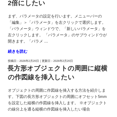
2倍にしたい
ッ
ド
を
まず、パラメータの設定を行います。メニューバーの
作
「編集」＞「パラメータ」を左クリックで選択します。
成
「パラメータ」ウィンドウで、「新しいパラメータ」を
す
左クリックします。 「パラメータ」のサブウィンドウが
る
開きます。「パラメ …
方
"ソ
続きを読む
法
リ
を
投
2026年2月20日
2026年2月20日
ッ
知
稿
長方形オブジェクトの周囲に縦横
ド
日:
り
の作図線を挿入したい
の
た
高
い"
さ
の
オブジェクトの周囲に作図線を挿入する方法を紹介しま
が
す。下図の長方形オブジェクトの周囲にオフセット5mm
常
を設定した縦横の作図線を挿入します。 ※オブジェクト
に
の線分上を通る縦横の作図線を挿入したい場合
横