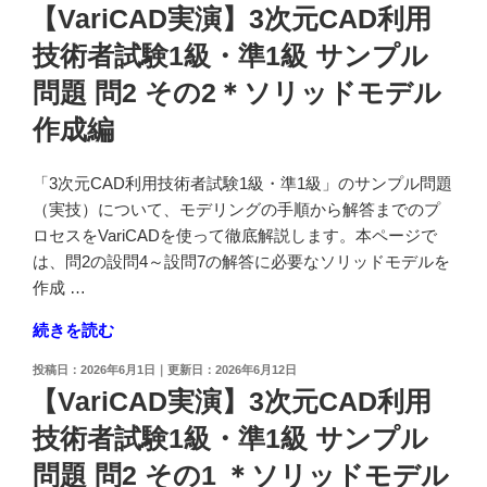
1
稿
【VariCAD実演】3次元CAD利用
3
日:
級
技術者試験1級・準1級 サンプル
次
サ
元
ン
問題 問2 その2＊ソリッドモデル
CAD
プ
作成編
利
ル
用
問
技
「3次元CAD利用技術者試験1級・準1級」のサンプル問題
題
術
（実技）について、モデリングの手順から解答までのプ
問
者
ロセスをVariCADを使って徹底解説します。本ページで
2
試
は、問2の設問4～設問7の解答に必要なソリッドモデルを
そ
験
作成 …
の
1
４
"【VariCAD
続きを読む
級・
＊
実
準
投
2026年6月1日
2026年6月12日
設
演】
1
稿
【VariCAD実演】3次元CAD利用
問
3
日:
級
4
技術者試験1級・準1級 サンプル
次
サ
～
元
ン
問題 問2 その1 ＊ソリッドモデル
設
CAD