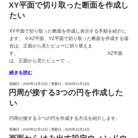
稿
XY平面で切り取った断面を作成し
巻
日:
たい
線、
ら
せ
XY平面で切り取った断面を作成し表示する手順を紹介し
ん
ます。 ※XZ平面、YZ平面で切り取った断面を作成する場
を
合は、正面から見たビューに切り替えま
描
す。 XZ平面
き
は、正面から見たビューで …
た
"XY
続きを読む
い"
平
の
投
2025年12月13日
2025年12月12日
面
稿
円周が接する3つの円を作成した
で
日:
い
切
り
取
円周が接する３つの円を作成する方法を紹介します。
っ
投
2025年12月12日
2025年12月12日
た
稿