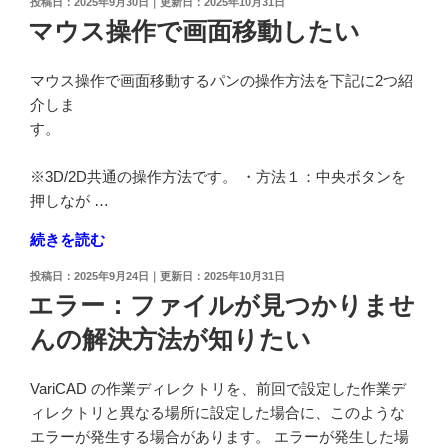
投
2025年9月30日
2025年10月31日
を
稿
マウス操作で画面移動したい
除
日:
い
マウス操作で画面移動するパンの操作方法を下記に2つ紹
て
介しま
印
す。
刷
し
※3D/2D共通の操作方法です。 ・方法１：中央ボタンを
た
押しなが …
い"
の
"マ
続きを読む
ウ
投
2025年9月24日
2025年10月31日
ス
稿
エラー：ファイルが見つかりませ
操
日:
んの解決方法が知りたい
作
で
画
VariCAD の作業ディレクトリを、前回で設定した作業デ
面
ィレクトリと異なる場所に設定した場合に、このような
移
エラーが発生する場合があります。 エラーが発生した場