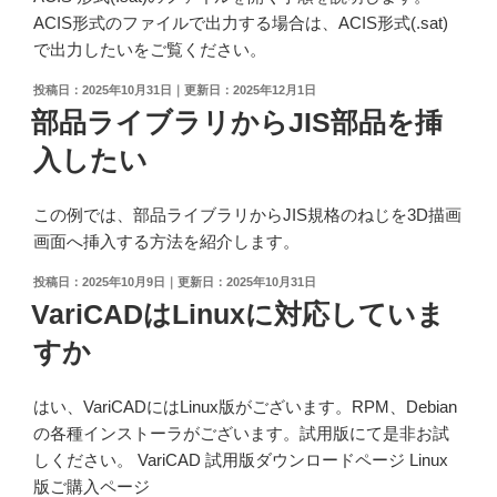
ACIS形式のファイルで出力する場合は、ACIS形式(.sat)
で出力したいをご覧ください。
投
2025年10月31日
2025年12月1日
稿
部品ライブラリからJIS部品を挿
日:
入したい
この例では、部品ライブラリからJIS規格のねじを3D描画
画面へ挿入する方法を紹介します。
投
2025年10月9日
2025年10月31日
稿
VariCADはLinuxに対応していま
日:
すか
はい、VariCADにはLinux版がございます。RPM、Debian
の各種インストーラがございます。試用版にて是非お試
しください。 VariCAD 試用版ダウンロードページ Linux
版ご購入ページ