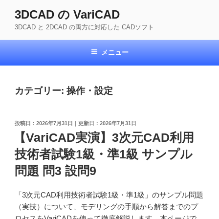
コ
3DCAD の VariCAD
ン
3DCAD と 2DCAD の両方に対応した CADソフト
テ
ン
ツ
メニュー
へ
ス
キ
カテゴリー:
操作・設定
ッ
プ
投
2026年7月31日
2026年7月31日
稿
【VariCAD実演】3次元CAD利用
日:
技術者試験1級・準1級 サンプル
問題 問3 設問9
「3次元CAD利用技術者試験1級・準1級」のサンプル問題
（実技）について、モデリングの手順から解答までのプ
ロセスをVariCADを使って徹底解説します。本ページで