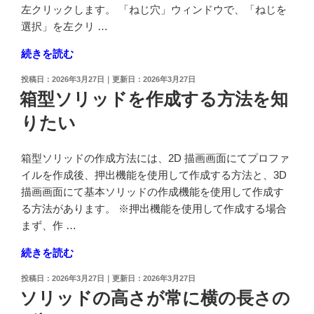
左クリックします。 「ねじ穴」ウィンドウで、「ねじを
設
成
選択」を左クリ …
問
す
1"
る
"皿
続きを読む
の
方
穴
法
投
2026年3月27日
2026年3月27日
を
稿
箱型ソリッドを作成する方法を知
を
ソ
日:
知
りたい
リ
り
ッ
た
ド
箱型ソリッドの作成方法には、2D 描画画面にてプロファ
い"
上
イルを作成後、押出機能を使用して作成する方法と、3D
の
に
描画画面にて基本ソリッドの作成機能を使用して作成す
作
る方法があります。 ※押出機能を使用して作成する場合
成
まず、作 …
し
"箱
続きを読む
た
型
い"
投
2026年3月27日
2026年3月27日
ソ
の
稿
ソリッドの高さが常に横の長さの
リ
日: