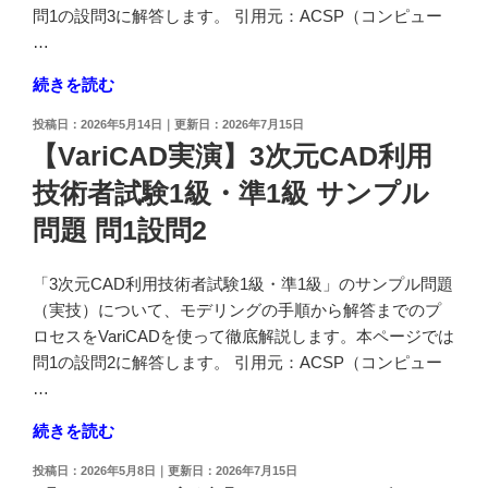
問
問1の設問3に解答します。 引用元：ACSP（コンピュー
編"
者
2
…
の
試
そ
験
"【VariCAD
続きを読む
の
1
実
2
投
2026年5月14日
2026年7月15日
級・
演】
＊
稿
【VariCAD実演】3次元CAD利用
準
3
ソ
日:
1
技術者試験1級・準1級 サンプル
次
リ
級
元
ッ
問題 問1設問2
サ
CAD
ド
ン
利
モ
「3次元CAD利用技術者試験1級・準1級」のサンプル問題
プ
用
デ
（実技）について、モデリングの手順から解答までのプ
ル
技
ル
ロセスをVariCADを使って徹底解説します。本ページでは
問
術
作
問1の設問2に解答します。 引用元：ACSP（コンピュー
題
者
成
…
問
試
編"
2
験
の
"【VariCAD
続きを読む
そ
1
実
の
投
2026年5月8日
2026年7月15日
級・
演】