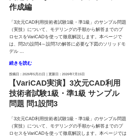
プ
問
作成編
利
ル
7
用
問
解
技
「3次元CAD利用技術者試験1級・準1級」のサンプル問題
題
答
術
（実技）について、モデリングの手順から解答までのプ
問
編"
者
ロセスをVariCADを使って徹底解説します。本ページで
2
の
試
は、問2の設問4～設問7の解答に必要な下図のソリッドモ
そ
験
デル …
の
1
3
"【VariCAD
続きを読む
級・
＊
実
準
投
2026年5月21日
2026年7月15日
ソ
演】
1
稿
【VariCAD実演】3次元CAD利用
リ
3
日:
級
ッ
技術者試験1級・準1級 サンプル
次
サ
ド
元
ン
問題 問1設問3
モ
CAD
プ
デ
利
ル
「3次元CAD利用技術者試験1級・準1級」のサンプル問題
ル
用
問
（実技）について、モデリングの手順から解答までのプ
作
技
題
ロセスをVariCADを使って徹底解説します。本ページでは
成
術