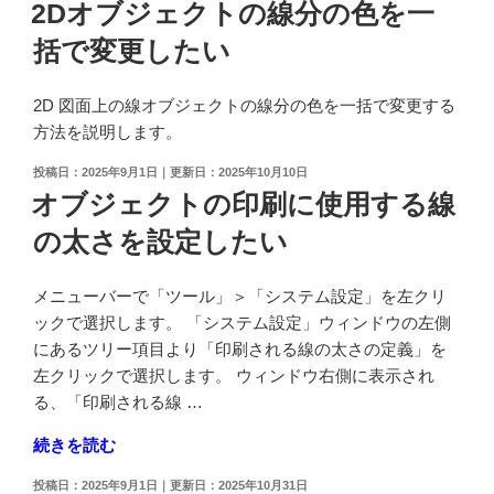
稿
2Dオブジェクトの線分の色を一
日:
括で変更したい
2D 図面上の線オブジェクトの線分の色を一括で変更する
方法を説明します。
投
2025年9月1日
2025年10月10日
稿
オブジェクトの印刷に使用する線
日:
の太さを設定したい
メニューバーで「ツール」＞「システム設定」を左クリ
ックで選択します。 「システム設定」ウィンドウの左側
にあるツリー項目より「印刷される線の太さの定義」を
左クリックで選択します。 ウィンドウ右側に表示され
る、「印刷される線 …
"オ
続きを読む
ブ
投
2025年9月1日
2025年10月31日