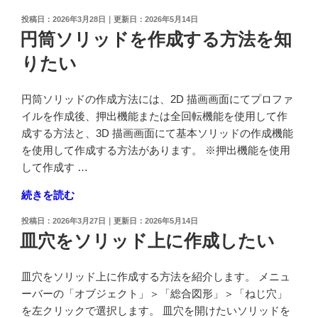
プ
用
ル
投
2026年3月28日
2026年5月14日
技
稿
円筒ソリッドを作成する方法を知
問
術
日:
題
者
りたい
問
試
1
験
円筒ソリッドの作成方法には、2D 描画画面にてプロファ
設
1
イルを作成後、押出機能または全回転機能を使用して作
問
級・
成する方法と、3D 描画画面にて基本ソリッドの作成機能
2"
準
を使用して作成する方法があります。 ※押出機能を使用
の
1
して作成す …
級
サ
"円
続きを読む
ン
筒
投
2026年3月27日
2026年5月14日
プ
ソ
稿
皿穴をソリッド上に作成したい
ル
リ
日:
問
ッ
皿穴をソリッド上に作成する方法を紹介します。 メニュ
題
ド
ーバーの「オブジェクト」＞「総合図形」＞「ねじ穴」
問
を
を左クリックで選択します。 皿穴を開けたいソリッドを
1
作