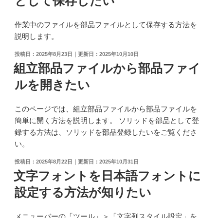
として保存したい
し
た
作業中のファイルを部品ファイルとして保存する方法を
い"
説明します。
の
投
2025年8月23日
2025年10月10日
稿
組立部品ファイルから部品ファイ
日:
ルを開きたい
このページでは、組立部品ファイルから部品ファイルを
簡単に開く方法を説明します。 ソリッドを部品として登
録する方法は、ソリッドを部品登録したいをご覧くださ
い。
投
2025年8月22日
2025年10月31日
稿
文字フォントを日本語フォントに
日:
設定する方法が知りたい
メニューバーの「ツール」＞「文字列スタイル設定」を