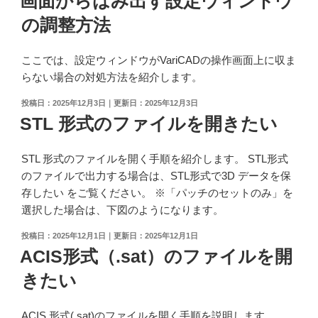
画面からはみ出す設定ウィンドウ
断
日:
面
の調整方法
を
作
ここでは、設定ウィンドウがVariCADの操作画面上に収ま
成
らない場合の対処方法を紹介します。
し
た
投
2025年12月3日
2025年12月3日
稿
STL 形式のファイルを開きたい
い"
日:
の
STL 形式のファイルを開く手順を紹介します。 STL形式
のファイルで出力する場合は、STL形式で3D データを保
存したい をご覧ください。 ※「パッチのセットのみ」を
選択した場合は、下図のようになります。
投
2025年12月1日
2025年12月1日
稿
ACIS形式（.sat）のファイルを開
日:
きたい
ACIS 形式(.sat)のファイルを開く手順を説明します。