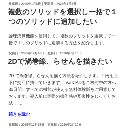
投
2026年1月8日
2026年1月8日
稿
複数のソリッドを選択し一括で１
日:
つのソリッドに追加したい
論理演算機能を使用して、複数のソリッドを選択して一
括で１つのソリッドに追加する方法を紹介します。
投
2025年12月16日
2026年7月16日
稿
2Dで渦巻線、らせんを描きたい
日:
2D で渦巻線、らせんを描く方法を紹介します。半円を上
下に交互に描いていきます。 VariCADをご検討中の方へ
30日間、すべての機能が使える無料体験版をご用意して
おります。導入前に実際の操作感や互換性をじっくりお
試し …
"2D
続きを読む
で
投
2025年12月15日
2026年2月20日
渦