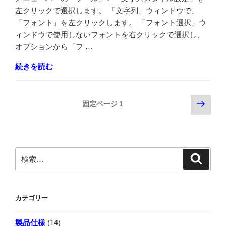
左クリックで選択します。 「文字列」ウィンドウで、
「フォント」を左クリックします。 「フォント選択」ウ
ィンドウで使用しないフォントを右クリックで選択し、
オプションから「フ …
"文
続きを読む
字
フ
投
次
ォ
固定ページ
1
の
ン
稿
ペ
ト
の
ー
を
ジ
日
ペ
検
検
本
索
索:
ー
語
ジ
フ
カテゴリー
ォ
送
ン
り
製品仕様
(14)
ト