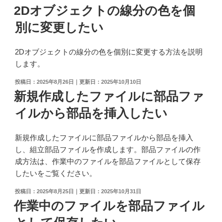
ジ
稿
2Dオブジェクトの線分の色を個
ェ
日:
別に変更したい
ク
ト
の
2Dオブジェクトの線分の色を個別に変更する方法を説明
印
します。
刷
投
2025年8月26日
2025年10月10日
に
稿
新規作成したファイルに部品ファ
使
日:
用
イルから部品を挿入したい
す
る
新規作成したファイルに部品ファイルから部品を挿入
線
し、組立部品ファイルを作成します。部品ファイルの作
の
成方法は、作業中のファイルを部品ファイルとして保存
太
したいをご覧ください。
さ
を
投
2025年8月25日
2025年10月31日
稿
作業中のファイルを部品ファイル
設
日:
定