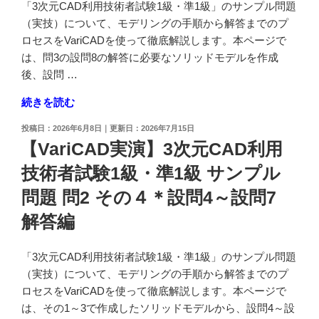
「3次元CAD利用技術者試験1級・準1級」のサンプル問題
プ
用
（実技）について、モデリングの手順から解答までのプ
ル
技
ロセスをVariCADを使って徹底解説します。本ページで
問
術
は、問3の設問8の解答に必要なソリッドモデルを作成
題
者
後、設問 …
問
試
3
験
"【VariCAD
続きを読む
設
1
実
問
投
2026年6月8日
2026年7月15日
級・
演】
稿
12"
【VariCAD実演】3次元CAD利用
準
3
日:
の
1
技術者試験1級・準1級 サンプル
次
級
元
問題 問2 その４＊設問4～設問7
サ
CAD
ン
解答編
利
プ
用
ル
技
「3次元CAD利用技術者試験1級・準1級」のサンプル問題
問
術
（実技）について、モデリングの手順から解答までのプ
題
者
ロセスをVariCADを使って徹底解説します。本ページで
問
試
は、その1～3で作成したソリッドモデルから、設問4～設