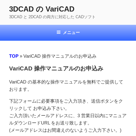
コ
3DCAD の VariCAD
ン
3DCAD と 2DCAD の両方に対応した CADソフト
テ
ン
ツ
メニュー
へ
ス
キ
TOP
»
VariCAD 操作マニュアルのお申込み
ッ
VariCAD 操作マニュアルのお申込み
プ
VariCAD の基本的な操作マニュアルを無料でご提供して
おります。
下記フォームに必要事項をご入力頂き、送信ボタンをク
リックして お申込み下さい。
ご入力頂いたメールアドレスに、3 営業日以内にマニュア
ルダウンロードURL をお送り致します。
(メールアドレスはお間違えのないようご入力下さい。)