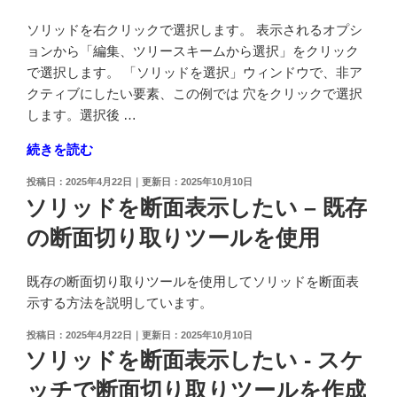
ソリッドを右クリックで選択します。 表示されるオプシ
ョンから「編集、ツリースキームから選択」をクリック
で選択します。 「ソリッドを選択」ウィンドウで、非ア
クティブにしたい要素、この例では 穴をクリックで選択
します。選択後 …
"ブ
続きを読む
ー
投
2025年4月22日
2025年10月10日
ル
稿
ソリッドを断面表示したい – 既存
演
日:
の断面切り取りツールを使用
算
ツ
リ
既存の断面切り取りツールを使用してソリッドを断面表
ー
示する方法を説明しています。
の
投
2025年4月22日
2025年10月10日
要
稿
ソリッドを断面表示したい - スケ
素
日:
(穴
ッチで断面切り取りツールを作成