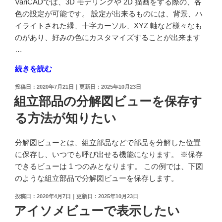
VariCADでは、3D モデリングや 2D 描画をする際の、各
の
色の設定が可能です。 設定が出来るものには、背景、ハ
色
イライトされた縁、十字カーソル、XYZ 軸など様々なも
に
のがあり、好みの色にカスタマイズすることが出来ます
設
…
定
"描
続きを読む
し
画
た
投
2020年7月21日
2025年10月23日
画
い"
稿
組立部品の分解図ビューを保存す
面
日:
の
る方法が知りたい
左
下
に
分解図ビューとは、組立部品などで部品を分解した位置
表
に保存し、いつでも呼び出せる機能になります。 ※保存
示
できるビューは 1 つのみとなります。 この例では、下図
さ
のような組立部品で分解図ビューを保存します。
れ
投
2020年4月7日
2025年10月23日
る
稿
アイソメビューで表示したい
XYZ
日: