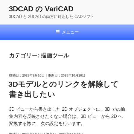
コ
3DCAD の VariCAD
ン
3DCAD と 2DCAD の両方に対応した CADソフト
テ
ン
ツ
メニュー
へ
ス
キ
カテゴリー:
描画ツール
ッ
プ
投
2025年9月10日
2025年10月10日
稿
3Dモデルとのリンクを解除して
日:
書き出したい
3D ビューから書き出した 2D オブジェクトに、3D での編
集内容を反映させたくない場合は、3D ビューから 2D へ
変換する際に、次の設定を行います。
投