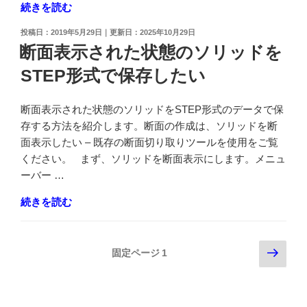
表
"新
続きを読む
示
規
投
2019年5月29日
2025年10月29日
に
フ
稿
断面表示された状態のソリッドを
す
ァ
日:
る
STEP形式で保存したい
イ
方
ル
法
作
断面表示された状態のソリッドをSTEP形式のデータで保
が
成
存する方法を紹介します。断面の作成は、ソリッドを断
知
時
面表示したい – 既存の断面切り取りツールを使用をご覧
り
の
ください。 まず、ソリッドを断面表示にします。メニュ
た
初
ーバー …
い"
期
の
"断
続きを読む
ビ
面
ュ
表
ー
投
次
示
固定ページ
1
を
の
さ
「正
稿
ペ
れ
面」
の
ー
た
に