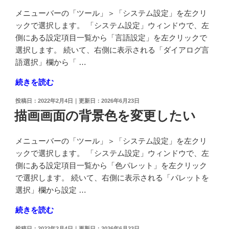
ッ
メニューバーの「ツール」＞「システム設定」を左クリ
ド
ックで選択します。 「システム設定」ウィンドウで、左
を
側にある設定項目一覧から「言語設定」を左クリックで
透
選択します。 続いて、右側に表示される「ダイアログ言
過
語選択」欄から「 …
表
"ユ
続きを読む
示
ー
し
投
2022年2月4日
2026年6月23日
ザ
た
稿
描画画面の背景色を変更したい
ー
日:
い"
イ
の
メニューバーの「ツール」＞「システム設定」を左クリ
ン
ックで選択します。 「システム設定」ウィンドウで、左
タ
側にある設定項目一覧から「色パレット」を左クリック
ー
で選択します。 続いて、右側に表示される「パレットを
フ
選択」欄から設定 …
ェ
ー
"描
続きを読む
ス
画
を
投
2022年2月4日
2026年6月23日