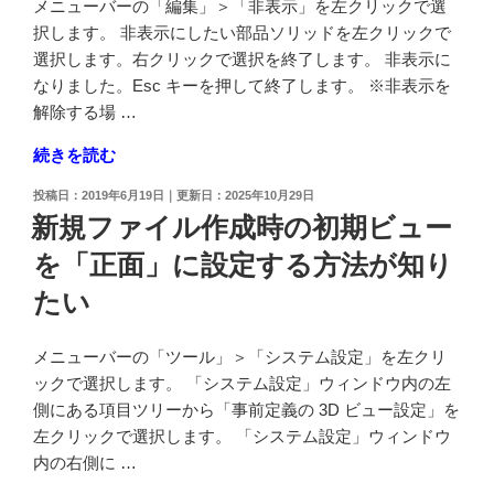
替
メニューバーの「編集」＞「非表示」を左クリックで選
て
え
択します。 非表示にしたい部品ソリッドを左クリックで
後
た
選択します。右クリックで選択を終了します。 非表示に
で
い"
なりました。Esc キーを押して終了します。 ※非表示を
そ
の
解除する場 …
の
"選
続きを読む
ビ
択
ュ
投
2019年6月19日
2025年10月29日
し
ー
稿
新規ファイル作成時の初期ビュー
た
日:
を
を「正面」に設定する方法が知り
ソ
呼
リ
び
たい
ッ
出
ド
し
メニューバーの「ツール」＞「システム設定」を左クリ
モ
た
ックで選択します。 「システム設定」ウィンドウ内の左
デ
い"
側にある項目ツリーから「事前定義の 3D ビュー設定」を
ル
の
左クリックで選択します。 「システム設定」ウィンドウ
を
内の右側に …
非