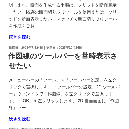
の
を
明します。断面を作成する手順は、ソリッドを断面表示
み
変
したい – 既存の断面切り取りツールを使用または、ソリ
を
更
ッドを断面表示したい – スケッチで断面切り取りツール
非
し
を作成をご覧 …
表
た
"ソ
続きを読む
示
い"
リ
に
の
投
2023年7月24日
2025年10月14日
ッ
し
稿
作図線のツールバーを常時表示さ
ド
日:
た
せたい
の
い"
断
の
面
メニューバーの「ツール」＞「ツールバー設定」を左ク
部
リックで選択します。 「ツールバーの設定、2D ツールバ
分
ー」ウィンドウで「作図線」を左クリックで選択しま
の
す。 「OK」を左クリックします。 2D 描画画面に「作図
色
線」ツー …
を
"作
続きを読む
変
図
更