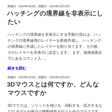
の
で
し
投
2024年4月8日
2025年10月10日
3D
稿
た
ハッチングの境界線を非表示にし
か
日:
い"
たい
ら
の
2D
図
ハッチングの境界線を非表示にする手順の流れは、ハッ
面
チングの境界線用のレイヤーを新規作成し、ハッチング
に
の境界線に作成したレイヤーを割り当てます。その後、
断
そのレイヤーを非表示に設定します。 まず、描画画面左
面
下にあるコマンド入 …
図
"ハ
続きを読む
を
ッ
変
投
2024年3月8日
2025年10月10日
チ
換
稿
3Dマウスとは何ですか、どんな
ン
日:
す
マウスですか
グ
る
の
方
境
法"
3Dマウスは、ソリッドを傾ける・回転する・拡大するな
界
の
どの モデルや視点の移動操作を行うためのマウスです。