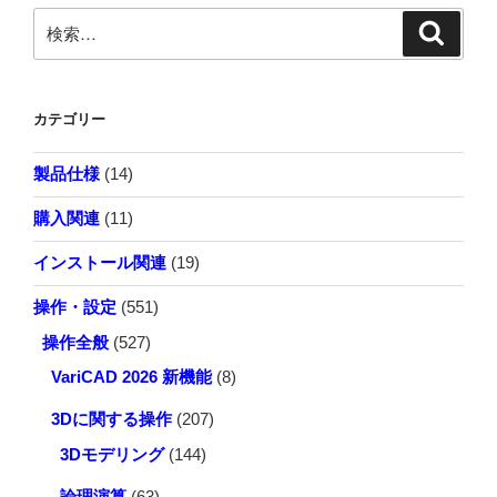
ジ
状
ペ
設
検
検
態
索
定
索:
ー
の
す
ジ
ソ
る
カテゴリー
リ
方
送
ッ
法
り
製品仕様
(14)
ド
が
を
知
購入関連
(11)
STEP
り
形
た
インストール関連
(19)
式
い"
操作・設定
(551)
で
の
保
操作全般
(527)
存
VariCAD 2026 新機能
(8)
し
た
3Dに関する操作
(207)
い"
3Dモデリング
(144)
の
論理演算
(63)