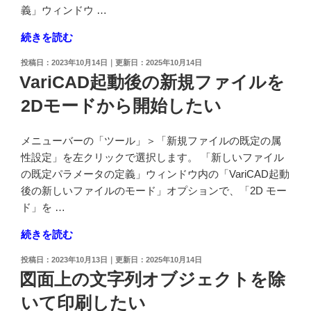
の
義」ウィンドウ …
の
"ハ
続きを読む
ッ
投
2023年10月14日
2025年10月14日
チ
稿
VariCAD起動後の新規ファイルを
ン
日:
2Dモードから開始したい
グ
の
境
メニューバーの「ツール」＞「新規ファイルの既定の属
界
性設定」を左クリックで選択します。 「新しいファイル
線
の既定パラメータの定義」ウィンドウ内の「VariCAD起動
を
後の新しいファイルのモード」オプションで、「2D モー
変
ド」を …
更
"VariCAD
続きを読む
し
起
た
投
2023年10月13日
2025年10月14日
動
い"
稿
図面上の文字列オブジェクトを除
後
日:
の
いて印刷したい
の