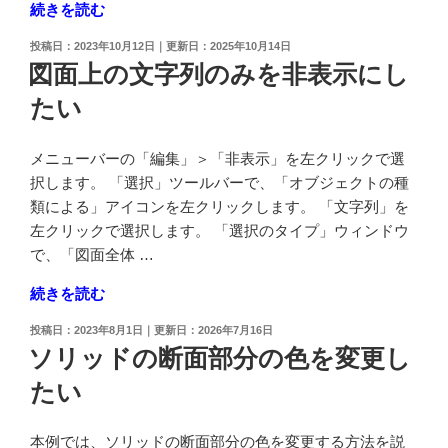
"拡
続きを読む
ト
大・
を
投
2023年10月12日
2025年10月14日
縮
除
稿
図面上の文字列のみを非表示にし
小
日:
い
たい
表
て
示
印
の
刷
メニューバーの「編集」＞「非表示」を左クリックで選
マ
し
択します。 「選択」ツールバーで、「オブジェクトの種
ウ
た
類による」アイコンを左クリックします。 「文字列」を
ス
い"
左クリックで選択します。 「選択のタイプ」ウィンドウ
ホ
の
で、「図面全体 …
イ
"図
続きを読む
ー
面
ル
投
2023年8月1日
2026年7月16日
上
の
稿
ソリッドの断面部分の色を変更し
の
日:
回
たい
文
転
字
操
列
作
本例では、ソリッドの断面部分の色を変更する方法を説