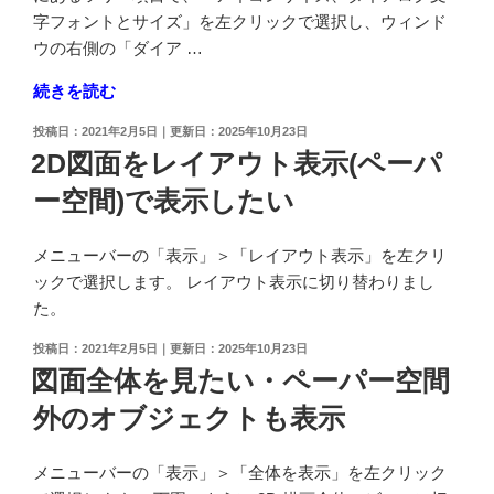
色
字フォントとサイズ」を左クリックで選択し、ウィンド
を
ウの右側の「ダイア …
変
"メ
続きを読む
更
ニ
し
投
2021年2月5日
2025年10月23日
ュ
た
稿
2D図面をレイアウト表示(ペーパ
ー
日:
い"
ー空間)で表示したい
バ
の
ー
の
メニューバーの「表示」＞「レイアウト表示」を左クリ
フ
ックで選択します。 レイアウト表示に切り替わりまし
ォ
た。
ン
投
2021年2月5日
2025年10月23日
ト
稿
図面全体を見たい・ペーパー空間
を
日:
変
外のオブジェクトも表示
更
す
メニューバーの「表示」＞「全体を表示」を左クリック
る