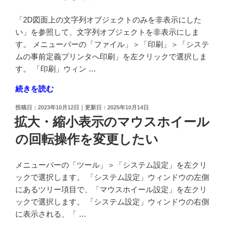
新
規
「2D図面上の文字列オブジェクトのみを非表示にした
フ
い」を参照して、文字列オブジェクトを非表示にしま
ァ
す。 メニューバーの「ファイル」＞「印刷」＞「システ
イ
ムの事前定義プリンタへ印刷」を左クリックで選択しま
ル
す。 「印刷」ウィン …
を
"図
続きを読む
2D
面
モ
投
2023年10月12日
2025年10月14日
上
ー
稿
拡大・縮小表示のマウスホイール
の
日:
ド
の回転操作を変更したい
文
か
字
ら
列
開
メニューバーの「ツール」＞「システム設定」を左クリ
オ
始
ックで選択します。 「システム設定」ウィンドウの左側
ブ
し
にあるツリー項目で、「マウスホイール設定」を左クリ
ジ
た
ックで選択します。 「システム設定」ウィンドウの右側
ェ
い"
に表示される、「 …
ク
の