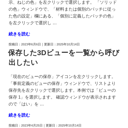
面
示、ねじの色」を左クリックで選択します。 「ソリッド
サ
の色」ウィンドウで、「材料または個別のバッチに従っ
イ
た色の設定」欄にある、「個別に定義したパッチの色」
ズ
を左クリックで選択し …
や
"ソ
続きを読む
色
リ
な
投
2023年6月6日
2025年10月14日
ッ
ど
稿
保存した3Dビューを一覧から呼び
ド
日:
の
出したい
の
共
表
通
面
の
「現在のビューの保存」アイコンを左クリックします。
の
設
「事前定義のビューの保存」ウィンドウで、リストより
パ
定
保存先を左クリックで選択します。本例では「ビューの
ッ
を
保存 1」を選択します。 確認ウィンドウが表示されます
チ
複
ので「はい」を …
ご
数
"保
続きを読む
と
の
存
に
PC
投
2023年4月25日
2025年10月14日