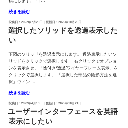
指定します。 回 …
字
列
"オ
続きを読む
の
ブ
フ
投
2022年7月20日
2025年10月20日
ジ
稿
選択したソリッドを透過表示した
ォ
ェ
日:
ン
い
ク
ト
ト
一
を
下図のソリッドを透過表示にします。 透過表示したいソ
括
回
リッドをクリックで選択します。 右クリックでオプショ
変
転
ンを表示させ、「陰付き/透過/ワイヤーフレーム表示」を
更
コ
クリックで選択します。 「選択した部品の陰影方法を選
方
ピ
択」ウィン …
法"
ー
の
"選
続きを読む
す
択
る"
投
2022年4月13日
2025年10月21日
し
の
稿
ユーザーインターフェースを英語
た
日:
表示にしたい
ソ
リ