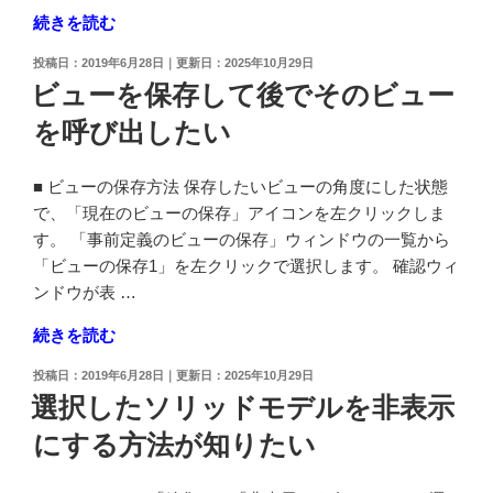
"陰
続きを読む
項
付
目、
投
2019年6月28日
2025年10月29日
き
配
稿
ビューを保存して後でそのビュー
表
日:
置
を呼び出したい
示・
を
ワ
初
イ
期
■ ビューの保存方法 保存したいビューの角度にした状態
ヤ
設
で、「現在のビューの保存」アイコンを左クリックしま
ー
定
す。 「事前定義のビューの保存」ウィンドウの一覧から
フ
に
「ビューの保存1」を左クリックで選択します。 確認ウィ
レ
戻
ンドウが表 …
ー
し
"ビ
続きを読む
ム
た
ュ
表
い"
投
2019年6月28日
2025年10月29日
ー
示
の
稿
選択したソリッドモデルを非表示
を
日:
を
にする方法が知りたい
保
切
存
り
し