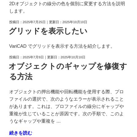
2Dオブジェクトの線分の色を個別に変更する方法を説明
します。
投
2025年7月25日
2025年10月10日
稿
グリッドを表示したい
日:
VariCAD でグリッドを表示する方法を紹介します。
投
2025年7月9日
2025年10月10日
稿
オブジェクトのギャップを修復す
日:
る方法
オブジェクトの押出機能や回転機能を使用する際、プロ
ファイルの選択で、次のようなエラーが表示されること
があります。これは、プロファイルの線分にギャップや
重複が生じていることが原因です。次の手順で、このよ
うなギャップや重複を …
"オ
続きを読む