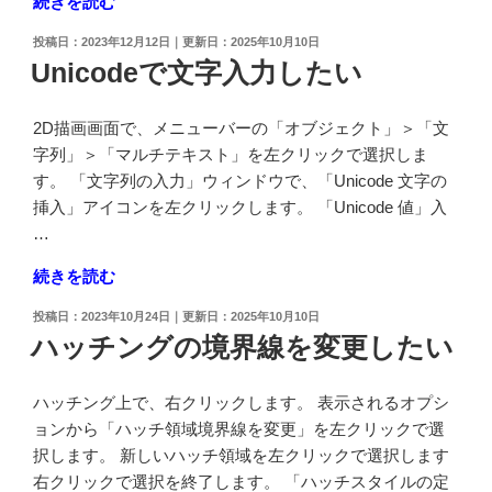
"選
続きを読む
を
択
0.5mm
投
2023年12月12日
2025年10月10日
し
以
稿
Unicodeで文字入力したい
た
日:
下
平
に
2D描画画面で、メニューバーの「オブジェクト」＞「文
面
設
字列」＞「マルチテキスト」を左クリックで選択しま
に
定
す。 「文字列の入力」ウィンドウで、「Unicode 文字の
垂
し
挿入」アイコンを左クリックします。 「Unicode 値」入
直
た
…
な
い"
ビ
の
"Unicode
続きを読む
ュ
で
ー
投
2023年10月24日
2025年10月10日
文
稿
ハッチングの境界線を変更したい
表
字
日:
示
入
に
ハッチング上で、右クリックします。 表示されるオプシ
力
し
ョンから「ハッチ領域境界線を変更」を左クリックで選
し
た
択します。 新しいハッチ領域を左クリックで選択します
た
い"
右クリックで選択を終了します。 「ハッチスタイルの定
い"