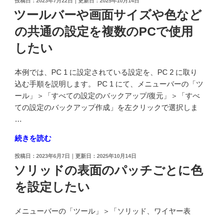
投
2023年7月22日
2025年10月14日
線
し
稿
ツールバーや画面サイズや色など
の
日:
た
の共通の設定を複数のPCで使用
ツ
い"
ー
の
したい
ル
バ
本例では、PC 1 に設定されている設定を、PC 2 に取り
ー
込む手順を説明します。 PC 1 にて、メニューバーの「ツ
を
ール」＞「すべての設定のバックアップ/復元」＞「すべ
常
ての設定のバックアップ作成」を左クリックで選択しま
時
…
表
示
"ツ
続きを読む
さ
ー
投
2023年6月7日
2025年10月14日
せ
ル
稿
ソリッドの表面のパッチごとに色
た
バ
日:
い"
を設定したい
ー
の
や
画
メニューバーの「ツール」＞「ソリッド、ワイヤー表