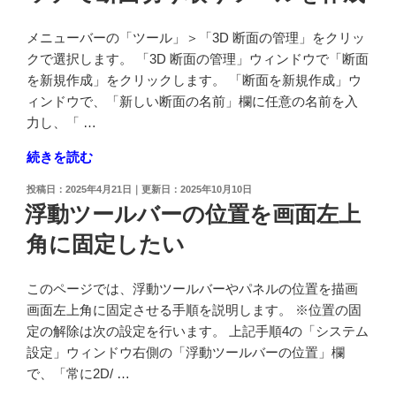
な
ど)
メニューバーの「ツール」＞「3D 断面の管理」をクリッ
を
クで選択します。 「3D 断面の管理」ウィンドウで「断面
非
を新規作成」をクリックします。 「断面を新規作成」ウ
ア
ィンドウで、「新しい断面の名前」欄に任意の名前を入
ク
力し、「 …
テ
ィ
"ソ
続きを読む
ブ
リ
投
2025年4月21日
2025年10月10日
に
ッ
稿
浮動ツールバーの位置を画面左上
し
ド
日:
角に固定したい
た
を
い"
断
の
面
このページでは、浮動ツールバーやパネルの位置を描画
表
画面左上角に固定させる手順を説明します。 ※位置の固
示
定の解除は次の設定を行います。 上記手順4の「システム
し
設定」ウィンドウ右側の「浮動ツールバーの位置」欄
た
で、「常に2D/ …
い