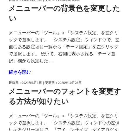
画
稿
メニューバーの背景色を変更した
英
面
日:
語
い
の
表
背
示
景
メニューバーの「ツール」＞「システム設定」を左クリ
に
色
ックで選択します。 「システム設定」ウィンドウで、左
し
を
側にある設定項目一覧から「テーマ設定」を左クリック
た
変
で選択します。 続いて、右側に表示される「テーマ選
い"
更
択」欄から設定した …
の
し
"メ
続きを読む
た
ニ
い"
投
2021年3月1日
2025年10月23日
ュ
の
稿
メニューバーのフォントを変更す
ー
日:
る方法が知りたい
バ
ー
の
メニューバーの「ツール」＞「システム設定」を左クリ
背
ックで選択します。 「システム設定」ウィンドウの左側
景
にあるツリー項目で、「アイコンサイズ、ダイアログ文