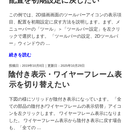
い"
の
この例では、2D描画画面のツールバーアイコンの表示項
目、配置を初期設定に戻す方法を説明します。まず、メ
ニューバーの「ツール」＞「ツールバー設定」を左クリ
ックで選択します。 「ツールバーの設定、2Dツールバ
ー」ウィンドウの …
"ツ
続きを読む
ー
投
2019年10月8日
2025年10月29日
ル
稿
陰付き表示・ワイヤーフレーム表
バ
日:
示を切り替えたい
ー
ア
イ
下図の様にソリッドが陰付き表示になっています。 「全
コ
ての部品の陰付き/ワイヤーフレームの表示切替」アイコ
ン
ンを左クリックします。 ワイヤーフレーム表示になりま
の
した。 ワイヤーフレーム表示から陰付き表示に戻す場合
表
も、「全ての …
示