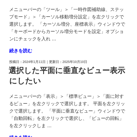
ス
メニューバーの「ツール」＞「一時作図補助線、ステッ
で
プモード」＞「カーソル移動増分設定」を左クリックで
す
選択します。 「カーソル増分、座標表示」ウィンドウで
か"
「キーボードからカーソル増分モードを設定」オプショ
の
ンにチェックを入れ …
"カ
続きを読む
ー
投
2024年1月11日
2025年10月10日
ソ
稿
選択した平面に垂直なビュー表示
ル
日:
にしたい
移
動
の
メニューバーの「表示」＞「標準ビュー」＞「面に対す
距
るビュー」を左クリックで選択します。 平面を左クリッ
離
クで選択します。 「平面に垂直なビュー」ウィンドウで
の
「自動回転」を左クリックで選択し、「ビューの回転」
単
を左クリックしま …
位