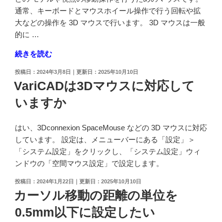
線
通常、キーボードとマウスホイール操作で行う回転や拡
を
大などの操作を 3D マウスで行います。 3D マウスは一般
非
的に …
表
"3D
続きを読む
示
マ
に
投
2024年3月8日
2025年10月10日
ウ
し
稿
VariCADは3Dマウスに対応して
ス
日:
た
いますか
と
い"
は
の
何
はい、3Dconnexion SpaceMouse などの 3D マウスに対応
で
しています。 設定は、メニューバーにある「設定」＞
す
「システム設定」をクリックし、「システム設定」ウィ
か、
ンドウの「空間マウス設定」で設定します。
ど
投
2024年1月22日
2025年10月10日
ん
稿
カーソル移動の距離の単位を
な
日:
マ
0.5mm以下に設定したい
ウ