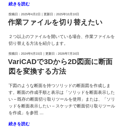
"浮
続きを読む
-
動
ス
投
2025年4月2日
2025年10月10日
ツ
ケ
稿
作業ファイルを切り替えたい
ー
日:
ッ
ル
チ
２つ以上のファイルを開いている場合、作業ファイルを
バ
で
切り替える方法を紹介します。
ー
断
の
面
投
2024年4月15日
2026年7月16日
位
稿
切
VariCADで3Dから2D図面に断面
日:
置
り
図を変換する方法
を
取
画
り
面
下図のような断面を持つソリッドの断面図を作成しま
ツ
左
す。断面の作成手順と表示は「ソリッドを断面表示した
ー
上
い – 既存の断面切り取りツールを使用」または、「ソリ
ル
角
ッドを断面表示したい – スケッチで断面切り取りツール
を
に
を作成」を参照 …
作
固
成"
"VariCAD
続きを読む
定