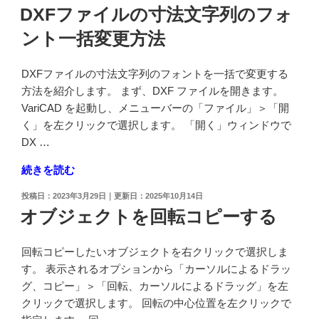
し
色
で
稿
DXFファイルの寸法文字列のフォ
た
日:
を
使
ント一括変更方法
3D
設
用
ビ
定
し
ュ
し
DXFファイルの寸法文字列のフォントを一括で変更する
た
ー
た
方法を紹介します。 まず、DXF ファイルを開きます。
い"
を
い"
VariCAD を起動し、メニューバーの「ファイル」＞「開
の
一
の
く」を左クリックで選択します。 「開く」ウィンドウで
覧
DX …
か
"DXF
続きを読む
ら
フ
呼
投
2023年3月29日
2025年10月14日
ァ
び
稿
オブジェクトを回転コピーする
イ
日:
出
ル
し
回転コピーしたいオブジェクトを右クリックで選択しま
の
た
す。 表示されるオプションから「カーソルによるドラッ
寸
い"
グ、コピー」＞「回転、カーソルによるドラッグ」を左
法
の
クリックで選択します。 回転の中心位置を左クリックで
文