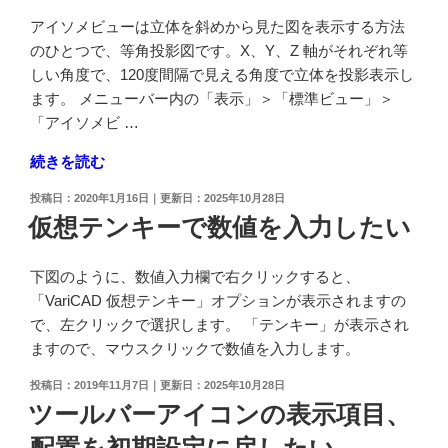
軸
の
アイソメビューは立体を斜めから見た図を表示する方法
色
のひとつで、等角投影図です。X、Y、Z 軸がそれぞれ等
を
しい角度で、120度間隔で見える角度で立体を投影表示し
変
ます。 メニューバー内の「表示」＞「標準ビュー」＞
更
「アイソメビ …
し
"ア
続きを読む
た
イ
い"
投
2020年1月16日
2025年10月28日
ソ
稿
の
仮想テンキーで数値を入力したい
メ
日:
ビ
下図のように、数値入力欄で右クリックすると、
ュ
「VariCAD 仮想テンキー」オプションが表示されますの
ー
で、左クリックで選択します。 「テンキー」が表示され
で
ますので、マウスクリックで数値を入力します。
表
示
投
2019年11月7日
2025年10月28日
し
稿
ツールバーアイコンの表示項目、
日:
た
配置を初期設定に戻したい