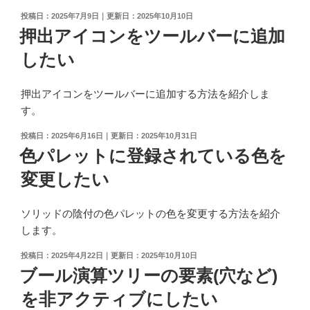
ブ
投
2025年7月9日
2025年10月10日
ジ
稿
押出アイコンをツールバーに追加
ェ
日:
したい
ク
ト
の
押出アイコンをツールバーに追加する方法を紹介しま
ギ
す。
ャ
投
2025年6月16日
2025年10月31日
ッ
稿
色パレットに登録されている色を
プ
日:
を
変更したい
修
復
ソリッドの陰付の色パレットの色を変更する方法を紹介
す
します。
る
方
投
2025年4月22日
2025年10月10日
稿
ブール演算ツリーの要素(穴など)
法"
日:
の
を非アクティブにしたい