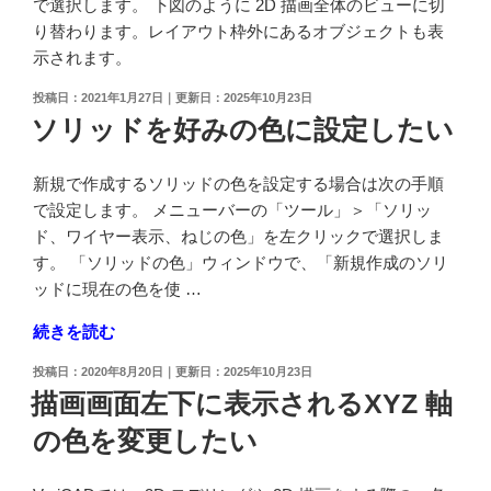
で選択します。 下図のように 2D 描画全体のビューに切
方
り替わります。レイアウト枠外にあるオブジェクトも表
法
示されます。
が
知
投
2021年1月27日
2025年10月23日
稿
ソリッドを好みの色に設定したい
り
日:
た
い"
新規で作成するソリッドの色を設定する場合は次の手順
の
で設定します。 メニューバーの「ツール」＞「ソリッ
ド、ワイヤー表示、ねじの色」を左クリックで選択しま
す。 「ソリッドの色」ウィンドウで、「新規作成のソリ
ッドに現在の色を使 …
"ソ
続きを読む
リ
投
2020年8月20日
2025年10月23日
ッ
稿
描画画面左下に表示されるXYZ 軸
ド
日:
の色を変更したい
を
好
み