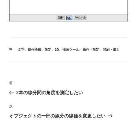
カ
文字
、
操作全般
、
設定
、
2D
、
描画ツール
、
操作・設定
、
印刷・出力
テ
ゴ
リ
ー
投
前
前
稿
の
2本の線分間の角度を測定したい
投
ナ
稿
次
次
ビ
の
オブジェクトの一部の線分の線種を変更したい
ゲ
投
稿
ー