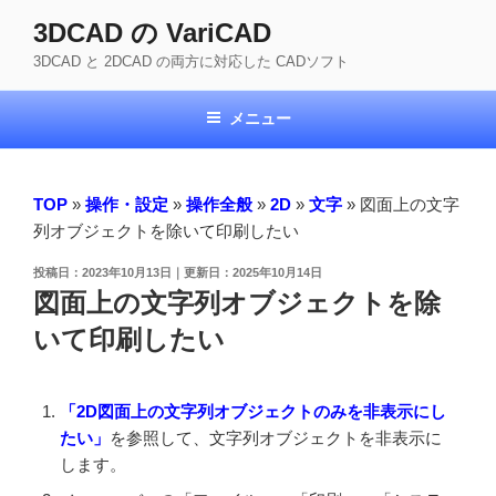
コ
3DCAD の VariCAD
ン
3DCAD と 2DCAD の両方に対応した CADソフト
テ
ン
ツ
メニュー
へ
ス
キ
TOP
»
操作・設定
»
操作全般
»
2D
»
文字
»
図面上の文字
ッ
列オブジェクトを除いて印刷したい
プ
投
2023年10月13日
2025年10月14日
稿
図面上の文字列オブジェクトを除
日:
いて印刷したい
「2D図面上の文字列オブジェクトのみを非表示にし
たい」
を参照して、文字列オブジェクトを非表示に
します。