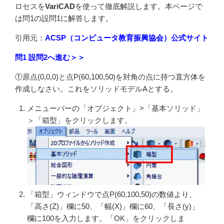
ロセスを
VariCAD
を使って徹底解説します。本ページで
は問1の設問1に解答します。
引用元：
ACSP（コンピュータ教育振興協会）公式サイト
問1 設問2へ進む＞＞
①原点(0,0,0)と点P(60,100,50)を対角の点に持つ直方体を
作成しなさい。これをソリッドモデルAとする。
メニューバーの「オブジェクト」>「基本ソリッド」
＞「箱型」をクリックします。
「箱型」ウィンドウで点P(60,100,50)の数値より、
「高さ(Z)」欄に50、「幅(X)」欄に60、「長さ(y)」
欄に100を入力します。「OK」をクリックしま