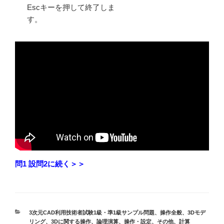
Escキーを押して終了しま
す。
問1 設問2に続く＞＞
カ
3次元CAD利用技術者試験1級・準1級サンプル問題
、
操作全般
、
3Dモデ
テ
リング
、
3Dに関する操作
、
論理演算
、
操作・設定
、
その他
、
計算