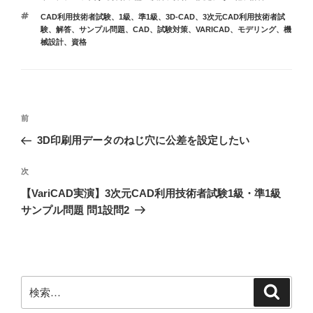
ゴ
タ
CAD利用技術者試験
、
1級
、
準1級
、
3D-CAD
、
3次元CAD利用技術者試
リ
グ
験
、
解答
、
サンプル問題
、
CAD
、
試験対策
、
VARICAD
、
モデリング
、
機
ー
械設計
、
資格
投
前
前
稿
の
3D印刷用データのねじ穴に公差を設定したい
投
ナ
稿
次
次
ビ
の
【VariCAD実演】3次元CAD利用技術者試験1級・準1級
ゲ
投
サンプル問題 問1設問2
稿
ー
シ
ョ
検
検
索
ン
索: