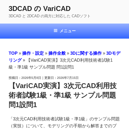
コ
3DCAD の VariCAD
ン
3DCAD と 2DCAD の両方に対応した CADソフト
テ
ン
ツ
メニュー
へ
ス
キ
TOP
»
操作・設定
»
操作全般
»
3Dに関する操作
»
3Dモデ
ッ
リング
»
【VariCAD実演】3次元CAD利用技術者試験1
プ
級・準1級 サンプル問題 問1設問1
投
2026年5月8日
2026年7月15日
稿
【VariCAD実演】3次元CAD利用技
日:
術者試験1級・準1級 サンプル問題
問1設問1
「3次元CAD利用技術者試験1級・準1級」のサンプル問題
（実技）について、モデリングの手順から解答までのプ