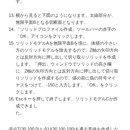
す。
横から見ると下図のようになります。太線部分が、
無限平面Bとなる切断面となります。
「ソリッドプロファイル作成」ツールバーの赤字の
「OK」アイコンをクリックします。
ソリッドモデルAを無限平面Bを境に、体積の小さい
方のソリッドモデルを除去するので、Z軸の矢印方向
とは反対方向に押し出して切り取りソリッドを作成
します。「押出」ウィンドウでソリッドの高さ欄
に、Z軸の矢印方向とは反対方向に押し出して切り取
りソリッドを作成するので、値の前に負の符号マイ
ナスをつけて、-150と入力します。「OK」をクリッ
クします。
Escキーを押して終了します。ソリッドモデルCが作
成できまし
た。
④点T(30,100,0)と点U(30,100,100)を通る直線を作成しな