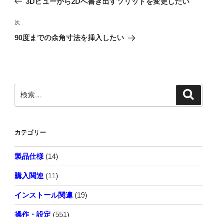
3Dビューから2Dへ書き出すソリッドを変更したい
投
ナ
稿
次
次
ビ
の
90度までの余角寸法を挿入したい
ゲ
投
稿
ー
シ
検
検
ョ
索
索:
ン
カテゴリー
製品仕様
(14)
購入関連
(11)
インストール関連
(19)
操作・設定
(551)