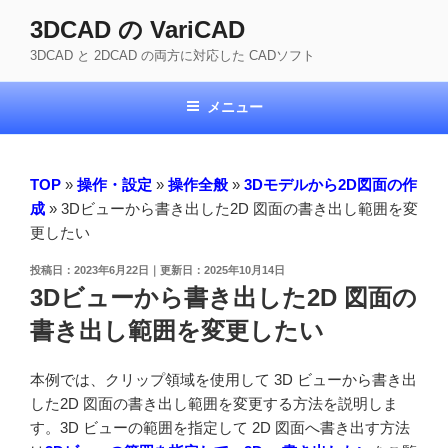
コ
3DCAD の VariCAD
ン
3DCAD と 2DCAD の両方に対応した CADソフト
テ
ン
ツ
メニュー
へ
ス
キ
TOP
»
操作・設定
»
操作全般
»
3Dモデルから2D図面の作
ッ
成
»
3Dビューから書き出した2D 図面の書き出し範囲を変
プ
更したい
投
2023年6月22日
2025年10月14日
稿
3Dビューから書き出した2D 図面の
日:
書き出し範囲を変更したい
本例では、クリップ領域を使用して 3D ビューから書き出
した2D 図面の書き出し範囲を変更する方法を説明しま
す。3D ビューの範囲を指定して 2D 図面へ書き出す方法