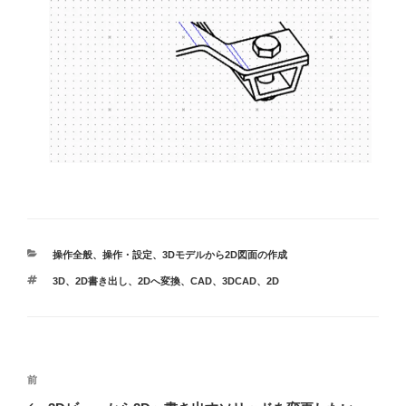
カ
操作全般
、
操作・設定
、
3Dモデルから2D図面の作成
テ
タ
3D
、
2D書き出し
、
2Dへ変換
、
CAD
、
3DCAD
、
2D
ゴ
グ
リ
ー
投
前
前
稿
の