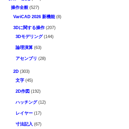
操作全般
(527)
VariCAD 2026 新機能
(8)
3Dに関する操作
(207)
3Dモデリング
(144)
論理演算
(63)
アセンブリ
(28)
2D
(303)
文字
(45)
2D作図
(192)
ハッチング
(12)
レイヤー
(17)
寸法記入
(67)