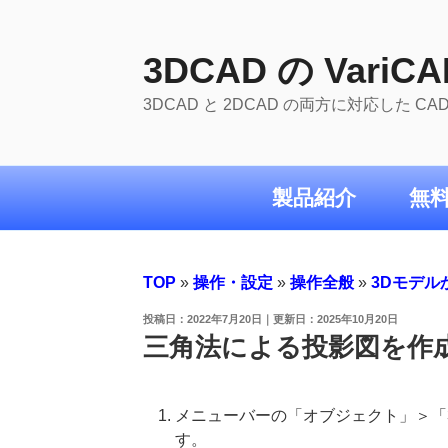
コ
ン
テ
3DCAD の VariCA
ン
3DCAD と 2DCAD の両方に対応した C
ツ
へ
ス
キ
製品紹介
無
ッ
プ
TOP
»
操作・設定
»
操作全般
»
3Dモデル
投
2022年7月20日
2025年10月20日
稿
三角法による投影図を作
日:
メニューバーの「オブジェクト」＞「
す。