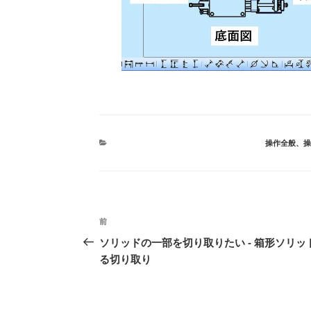
カ
操作全般
、
操
テ
ゴ
リ
ー
投
前
前
稿
の
ソリッドの一部を切り取りたい - 箱形ソリッ
投
ナ
る切り取り
稿
ビ
ゲ