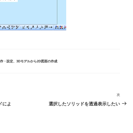
作・設定
、
3Dモデルから2D図面の作成
次
次
の
ドによ
選択したソリッドを透過表示したい
投
稿