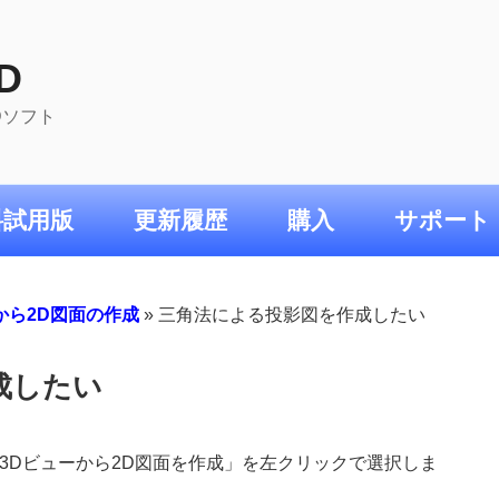
D
ADソフト
料試用版
更新履歴
購入
サポート
から2D図面の作成
»
三角法による投影図を作成したい
成したい
3Dビューから2D図面を作成」を左クリックで選択しま