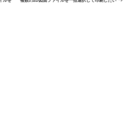
イルを
複数の2D図面ファイルを一括選択して印刷したい
投
稿