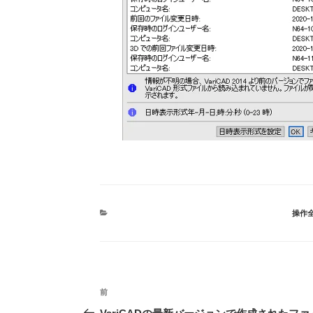
カ
操作
テ
ゴ
リ
ー
投
前
前
稿
の