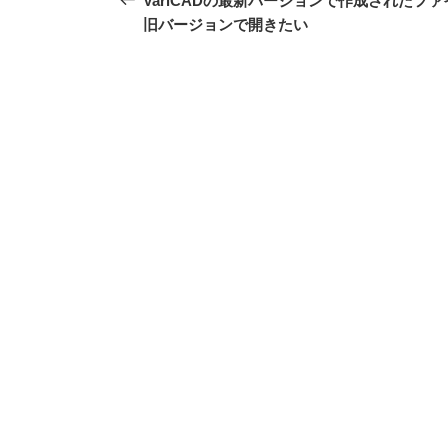
VariCADの最新バージョンで作成されたファ
投
ナ
旧バージョンで開きたい
稿
ビ
ゲ
ー
シ
ョ
ン