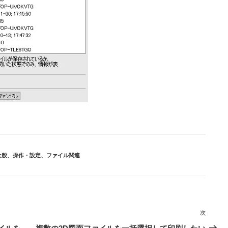
全般
、
操作・設定
、
ファイル関連
次
次
の