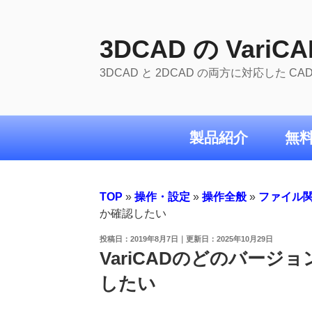
コ
ン
テ
3DCAD の VariCA
ン
3DCAD と 2DCAD の両方に対応した C
ツ
へ
ス
キ
製品紹介
無
ッ
プ
TOP
»
操作・設定
»
操作全般
»
ファイル
か確認したい
投
2019年8月7日
2025年10月29日
稿
VariCADのどのバー
日:
したい