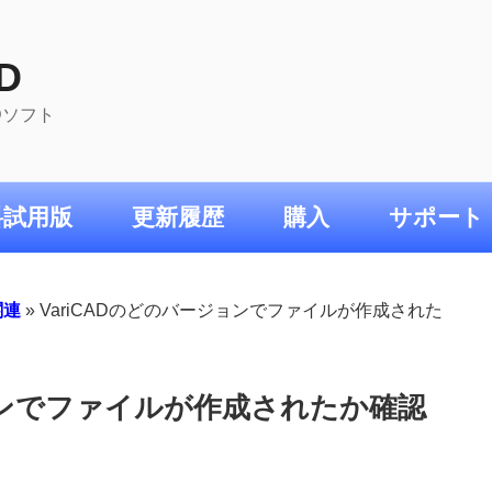
D
ADソフト
料試用版
更新履歴
購入
サポート
関連
»
VariCADのどのバージョンでファイルが作成された
ジョンでファイルが作成されたか確認