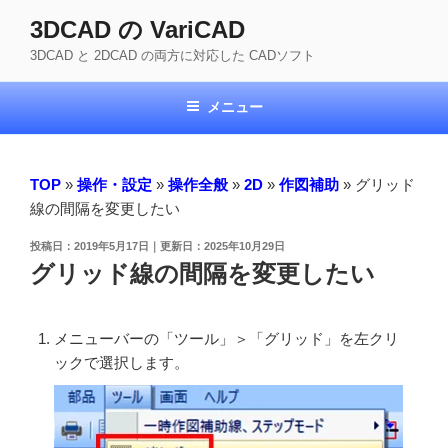
コ
3DCAD の VariCAD
ン
3DCAD と 2DCAD の両方に対応した CADソフト
テ
ン
ツ
メニュー
へ
ス
キ
TOP
»
操作・設定
»
操作全般
»
2D
»
作図補助
»
グリッド
ッ
線の間隔を変更したい
プ
投
2019年5月17日
2025年10月29日
稿
グリッド線の間隔を変更したい
日:
メニューバーの「ツール」＞「グリッド」を左クリ
ックで選択します。