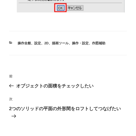
カ
操作全般
、
設定
、
2D
、
描画ツール
、
操作・設定
、
作図補助
テ
ゴ
リ
ー
投
前
前
稿
の
オブジェクトの面積をチェックしたい
投
ナ
稿
次
次
ビ
の
2つのソリッドの平面の外形間をロフトしてつなげたい
ゲ
投
稿
ー
シ