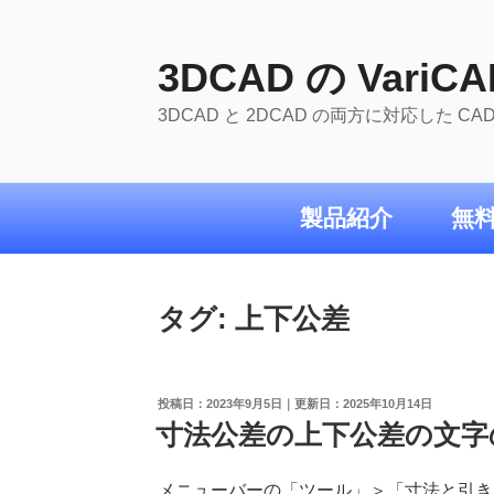
コ
ン
テ
3DCAD の VariCA
ン
3DCAD と 2DCAD の両方に対応した C
ツ
へ
ス
キ
製品紹介
無
ッ
プ
タグ:
上下公差
投
2023年9月5日
2025年10月14日
稿
寸法公差の上下公差の文字
日:
メニューバーの「ツール」＞「寸法と引き