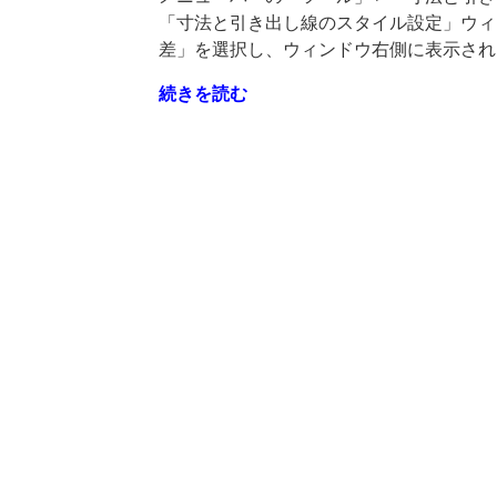
「寸法と引き出し線のスタイル設定」ウィ
差」を選択し、ウィンドウ右側に表示され
"寸
続きを読む
法
公
差
の
上
下
公
差
の
文
字
の
大
き
さ