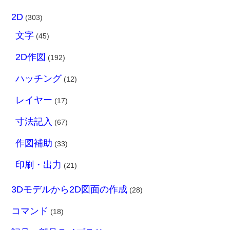
2D
(303)
文字
(45)
2D作図
(192)
ハッチング
(12)
レイヤー
(17)
寸法記入
(67)
作図補助
(33)
印刷・出力
(21)
3Dモデルから2D図面の作成
(28)
コマンド
(18)