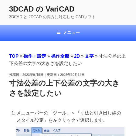
コ
3DCAD の VariCAD
ン
3DCAD と 2DCAD の両方に対応した CADソフト
テ
ン
ツ
メニュー
へ
ス
キ
TOP
»
操作・設定
»
操作全般
»
2D
»
文字
»
寸法公差の上
ッ
下公差の文字の大きさを設定したい
プ
投
2023年9月5日
2025年10月14日
稿
寸法公差の上下公差の文字の大き
日:
さを設定したい
メニューバーの「ツール」＞「寸法と引き出し線の
スタイル設定」を左クリックで選択します。