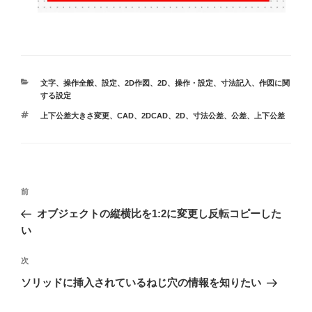
カ
文字
、
操作全般
、
設定
、
2D作図
、
2D
、
操作・設定
、
寸法記入
、
作図に関
テ
する設定
ゴ
タ
上下公差大きさ変更
、
CAD
、
2DCAD
、
2D
、
寸法公差
、
公差
、
上下公差
リ
グ
ー
投
前
前
稿
の
オブジェクトの縦横比を1:2に変更し反転コピーした
投
ナ
い
稿
ビ
次
次
ゲ
の
ソリッドに挿入されているねじ穴の情報を知りたい
投
ー
稿