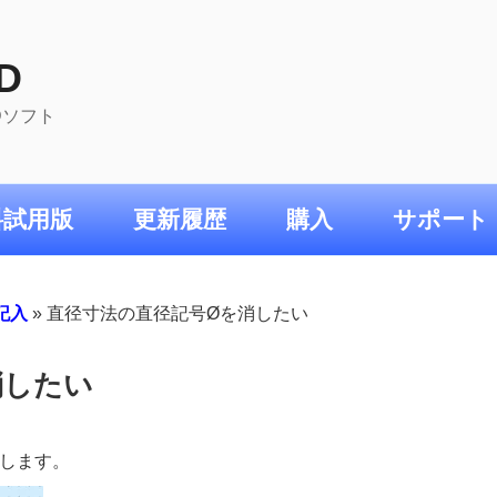
D
ADソフト
料試用版
更新履歴
購入
サポート
記入
»
直径寸法の直径記号Øを消したい
消したい
します。