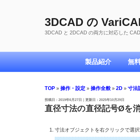
コ
ン
テ
3DCAD の VariCA
ン
3DCAD と 2DCAD の両方に対応した C
ツ
へ
ス
キ
製品紹介
無
ッ
プ
TOP
»
操作・設定
»
操作全般
»
2D
»
寸法
投
2019年6月27日
2025年10月29日
稿
直径寸法の直径記号Øを
日:
寸法オブジェクトを右クリックで選択