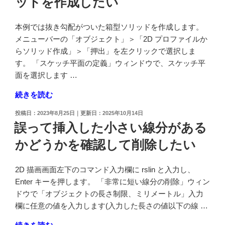
ッドを作成したい
さ
を
せ
設
本例では抜き勾配がついた箱型ソリッドを作成します。
た
定
メニューバーの「オブジェクト」＞「2D プロファイルか
い"
し
らソリッド作成」＞「押出」を左クリックで選択しま
の
て
す。 「スケッチ平面の定義」ウィンドウで、スケッチ平
点
面を選択します …
を
"押
続きを読む
等
出
間
投
2023年8月25日
2025年10月14日
機
隔
稿
誤って挿入した小さい線分がある
能
日:
で
かどうかを確認して削除したい
で
配
抜
置
き
し
2D 描画画面左下のコマンド入力欄に rslin と入力し、
勾
た
Enter キーを押します。 「非常に短い線分の削除」ウィン
配
い"
ドウで「オブジェクトの長さ制限、ミリメートル」入力
を
の
欄に任意の値を入力します(入力した長さの値以下の線 …
つ
"誤