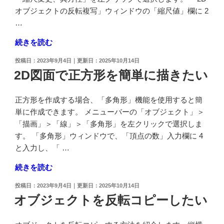
の
オブジェクトの反転複写」ウィンドウの「縮尺値」欄に 2
文
…
字
"オ
続きを読む
の
ブ
大
投
2023年9月4日
2025年10月14日
ジ
き
稿
2D図面で正方形を簡単に描きたい
ェ
日:
さ
ク
を
正方形を作成する場合、「多角形」機能を使用すると簡
ト
設
単に作成できます。 メニューバーの「オブジェクト」＞
の
定
「描画」＞「線」＞「多角形」を左クリックで選択しま
縦
し
す。 「多角形」ウィンドウで、「頂点の数」入力欄に 4
横
た
と入力し、「 …
比
い"
を
の
"2D
続きを読む
1:2
図
に
投
2023年9月4日
2025年10月14日
面
稿
オブジェクトを反転コピーしたい
変
で
日:
更
正
し