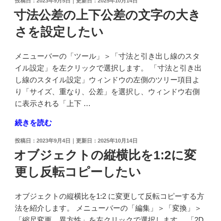
を
投
2023年9月5日
2025年10月14日
面
稿
寸法公差の上下公差の文字の大き
変
に
日:
更
さを設定したい
多
し
重
た
線
メニューバーの「ツール」＞「寸法と引き出し線のスタ
い"
を
イル設定」を左クリックで選択します。 「寸法と引き出
の
作
し線のスタイル設定」ウィンドウの左側のツリー項目よ
成
り「サイズ、重なり、公差」を選択し、ウィンドウ右側
し
に表示される「上下 …
た
"寸
続きを読む
い"
法
の
投
2023年9月4日
2025年10月14日
公
稿
オブジェクトの縦横比を1:2に変
差
日:
更し反転コピーしたい
の
上
下
オブジェクトの縦横比を1:2 に変更して反転コピーする方
公
法を紹介します。 メニューバーの「編集」＞「変換」＞
差
「縮尺変更、異方性」を左クリックで選択します。 「2D