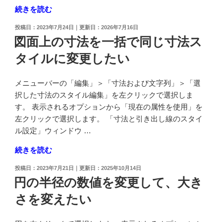
"作
続きを読む
ム
図
せ
投
2023年7月24日
2026年7月16日
線
ず
稿
図面上の寸法を一括で同じ寸法ス
の
日:
に
タイルに変更したい
ツ
フ
ー
ィ
ル
レ
メニューバーの「編集」＞「寸法および文字列」＞「選
バ
ッ
択した寸法のスタイル編集」を左クリックで選択しま
ー
ト
す。 表示されるオプションから「現在の属性を使用」を
を
を
左クリックで選択します。 「寸法と引き出し線のスタイ
常
作
ル設定」ウィンドウ …
時
成
"図
続きを読む
表
し
面
示
た
投
2023年7月21日
2025年10月14日
上
さ
い"
稿
円の半径の数値を変更して、大き
の
日:
せ
の
さを変えたい
寸
た
法
い"
を