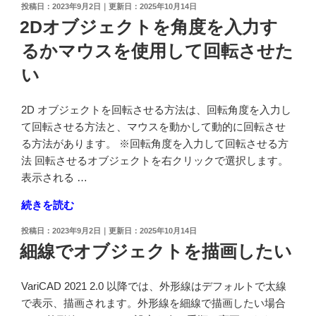
投
2023年9月2日
2025年10月14日
ー
い"
稿
2Dオブジェクトを角度を入力す
ジ
日:
の
るかマウスを使用して回転させた
ョ
ン
い
で
作
2D オブジェクトを回転させる方法は、回転角度を入力し
成
て回転させる方法と、マウスを動かして動的に回転させ
し
る方法があります。 ※回転角度を入力して回転させる方
た
法 回転させるオブジェクトを右クリックで選択します。
図
表示される …
面
の
"2D
続きを読む
外
オ
投
2023年9月2日
2025年10月14日
形
ブ
稿
細線でオブジェクトを描画したい
線
ジ
日:
の
ェ
表
VariCAD 2021 2.0 以降では、外形線はデフォルトで太線
ク
示
で表示、描画されます。外形線を細線で描画したい場合
ト