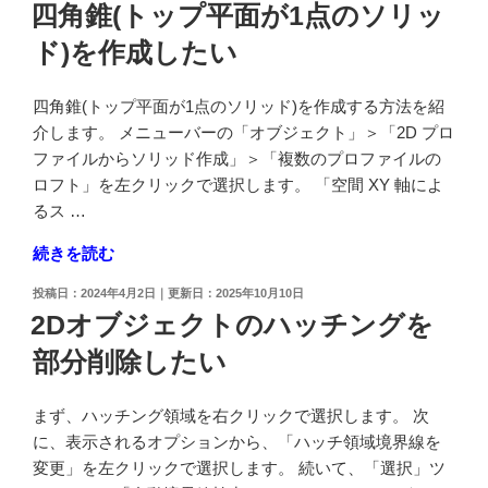
稿
四角錐(トップ平面が1点のソリッ
法
日:
分
ド)を作成したい
補
の
助
長
線
さ
四角錐(トップ平面が1点のソリッド)を作成する方法を紹
と
を
介します。 メニューバーの「オブジェクト」＞「2D プロ
オ
変
ファイルからソリッド作成」＞「複数のプロファイルの
ブ
更
ロフト」を左クリックで選択します。 「空間 XY 軸によ
ジ
し
るス …
ェ
た
"四
続きを読む
ク
い"
角
ト
の
投
2024年4月2日
2025年10月10日
錐
の
稿
2Dオブジェクトのハッチングを
(ト
日:
間
部分削除したい
ッ
隔
プ
の
平
調
まず、ハッチング領域を右クリックで選択します。 次
面
整
に、表示されるオプションから、「ハッチ領域境界線を
が
方
変更」を左クリックで選択します。 続いて、「選択」ツ
1