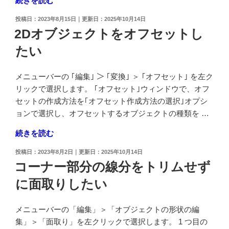
続きを読む
け
っ
た
投
2023年8月15日
2025年10月14日
て
ソ
稿
2Dオブジェクトをオフセットし
挿
日:
リ
たい
入
ッ
し
ド
た
を
メニューバーの ｢編集｣ ＞ ｢変換｣ ＞ ｢オフセット｣ を左ク
小
作
リックで選択します。 ｢オフセット｣ウィンドウで、オフ
さ
成
セットの作成方法を｢オフセット作成方法の選択｣オプシ
い
し
ョンで選択し、オフセットするオブジェクトの種類を …
線
た
"2D
続きを読む
分
い"
オ
が
の
投
2023年8月2日
2025年10月14日
ブ
あ
稿
コーナー部分の線分をトリムせず
ジ
日:
る
に面取りしたい
ェ
か
ク
ど
ト
う
メニューバーの「編集」＞「オブジェクトの形状の編
を
か
集」＞「面取り」を左クリックで選択します。 1 つ目の