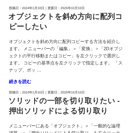
位
を
ブ
を
投
2024年1月18日
2025年10月10日
移
ジ
稿
オブジェクトを斜め方向に配列コ
0.5mm
動
ェ
日:
以
し
ピーしたい
ク
下
た
ト
に
い"
を
オブジェクトを斜め方向に配列コピーする方法を紹介し
設
の
回
ます。 メニューバーの「編集」＞「変換」＞「2Dオブジ
定
転
ェクトの平行移動またはコピー」を左クリックで選択し
し
コ
ます。 コピーの基準点を左クリックで指定します。 「ス
た
ピ
ナップ、ポッ …
い"
ー
の
"オ
続きを読む
し
ブ
た
投
2024年1月16日
2025年10月10日
ジ
い"
稿
ソリッドの一部を切り取りたい -
ェ
日:
の
押出ソリッドによる切り取り
ク
ト
を
メニューバーにある「オブジェクト」＞「一般的な論理
斜
演算」＞「押出ソリッドによる切り取り」を左クリック