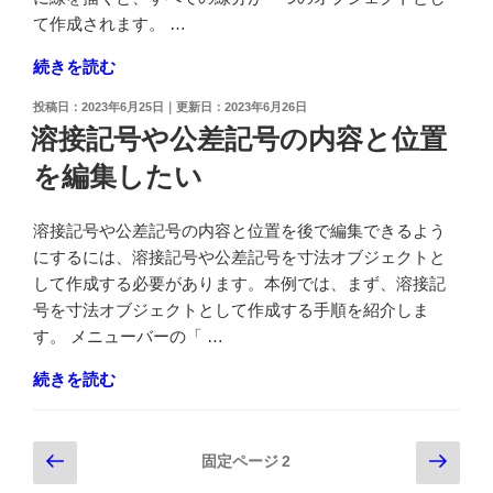
作
て作成されます。 …
成
"2D
続きを読む
す
図
る
投
2023年6月25日
2023年6月26日
面
方
稿
溶接記号や公差記号の内容と位置
で
日:
法
を編集したい
線
が
分
知
を
り
溶接記号や公差記号の内容と位置を後で編集できるよう
ポ
た
にするには、溶接記号や公差記号を寸法オブジェクトと
リ
い"
して作成する必要があります。本例では、まず、溶接記
ラ
の
号を寸法オブジェクトとして作成する手順を紹介しま
イ
す。 メニューバーの「 …
ン
"溶
続きを読む
で
接
描
記
い
投
前
次
号
固定ページ
2
て
の
の
や
作