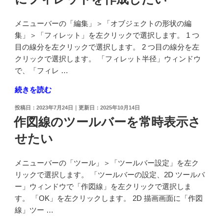
に
寸
面
法
メニューバーの「編集」＞「オブジェクトの形状の編
取
線
集」＞「フィレット」を左クリックで選択します。 1 つ
り
を
目の線分を左クリックで選択します。 2 つ目の線分を左
し
挿
クリックで選択します。 「フィレット半径」ウィンドウ
た
入
で、「フィレ …
い"
し
の
"コ
続きを読む
た
ー
い"
投
2023年7月24日
2025年10月14日
ナ
の
稿
作図線のツールバーを常時表示さ
ー
日:
せたい
部
分
の
メニューバーの「ツール」＞「ツールバー設定」を左ク
線
リックで選択します。 「ツールバーの設定、2D ツールバ
分
ー」ウィンドウで「作図線」を左クリックで選択しま
を
す。 「OK」を左クリックします。 2D 描画画面に「作図
ト
線」ツー …
リ