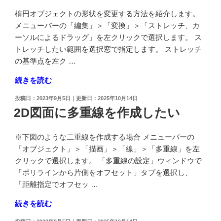
ン
楕円オブジェクトの形状を変更する方法を紹介します。
に
メニューバーの「編集」＞「変換」＞「ストレッチ、カ
変
ーソルによるドラッグ」を左クリックで選択します。 ス
換
トレッチしたい範囲を選択窓で指定します。 ストレッチ
し
の基準点を左ク …
て
"楕
続きを読む
形
円
状
投
2023年9月5日
2025年10月14日
の
を
稿
2D図面に多重線を作成したい
オ
日:
変
ブ
更
※下図のような二重線を作成する場合 メニューバーの
ジ
し
「オブジェクト」＞「描画」＞「線」＞「多重線」を左
ェ
た
クリックで選択します。 「多重線の設定」ウィンドウで
ク
い"
「ポリラインから片側をオフセット」タブを選択し、
ト
の
「距離指定でオフセッ …
の
形
"2D
続きを読む
状
図