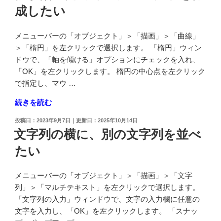
成したい
ブ
ジ
ェ
メニューバーの「オブジェクト」＞「描画」＞「曲線」
ク
＞「楕円」を左クリックで選択します。 「楕円」ウィン
ト
ドウで、「軸を傾ける」オプションにチェックを入れ、
の
「OK」を左クリックします。 楕円の中心点を左クリック
線
で指定し、マウ …
の
"軸
続きを読む
太
が
さ
投
2023年9月7日
2025年10月14日
傾
を
稿
文字列の横に、別の文字列を並べ
い
日:
変
たい
た
更
楕
し
円
た
メニューバーの「オブジェクト」＞「描画」＞「文字
オ
い"
列」＞「マルチテキスト」を左クリックで選択します。
ブ
の
「文字列の入力」ウィンドウで、文字の入力欄に任意の
ジ
文字を入力し、「OK」を左クリックします。 「スナッ
ェ