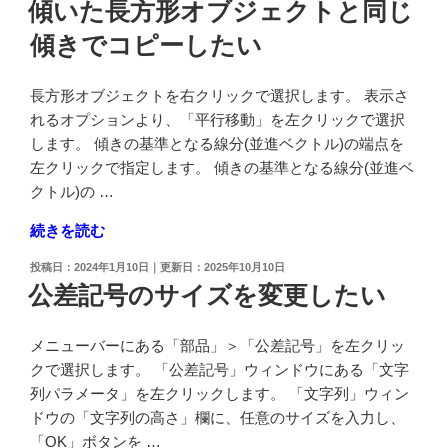
傾いた長方形オブジェクトと同じ
ジ
日:
押
傾きでコピーしたい
ェ
出
ク
ソ
ト
リ
長方形オブジェクトを右クリックで選択します。 表示さ
の
ッ
れるオプションより、「平行移動」を左クリックで選択
縮
ド
します。 傾きの基準となる線分(並進ベクトル)の端点を
尺
に
左クリックで指定します。 傾きの基準となる線分(並進ベ
を
よ
クトル)の …
変
る
"傾
続きを読む
更
切
い
し
り
投
2024年1月10日
2025年10月10日
た
た
取
稿
公差記号のサイズを変更したい
長
日:
い"
り"
方
の
の
メニューバーにある「部品」＞「公差記号」を左クリッ
形
クで選択します。 「公差記号」ウィンドウにある「文字
オ
列パラメータ」を左クリックします。 「文字列」ウィン
ブ
ドウの「文字列の高さ」欄に、任意のサイズを入力し、
ジ
「OK」ボタンを …
ェ