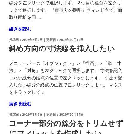
オ
を
線分を左クリックで選択します。 2 つ目の線分を左クリ
フ
確
ックで選択します。 「面取りの距離」ウィンドウで、面
セ
認
取り距離を同 …
ッ
し
"コ
続きを読む
ト
て
ー
し
削
投
2023年8月2日
2025年10月14日
ナ
た
除
稿
斜め方向の寸法線を挿入したい
ー
日:
い"
し
部
の
た
メニューバーの「オブジェクト」＞「描画」＞「単一寸
分
い"
法」＞「対角」を左クリックで選択します。 寸法を記入
の
の
したい線分の始点の位置で左クリックします。 寸法を記
線
入したい線分の終点の位置で左クリックします。 マウス
分
をドラッグして …
を
ト
"斜
続きを読む
リ
め
ム
投
2023年8月1日
2025年10月14日
方
稿
コーナー部分の線分をトリムせず
せ
向
日:
ず
にフィレットを作成したい
の