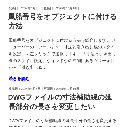
い"
る
投
2024年4月3日
2025年10月10日
の
円
稿
風船番号をオブジェクトに付ける
日:
を
方法
作
図
し
風船番号をオブジェクトに付ける方法を紹介します。 メ
た
ニューバーの「ツール」＞「寸法と引き出し線のスタイ
い"
ル設定」を左クリックで選択します。 「寸法と引き出し
の
線のスタイル設定」ウィンドウの左側にあるツリー項目
から「引き出し線 …
"風
続きを読む
船
投
2024年4月3日
2025年10月10日
番
稿
DWGファイルの寸法補助線の延
号
日:
長部分の長さを変更したい
を
オ
ブ
DWGファイルの寸法補助線の延長部分の長さを変更する
ジ