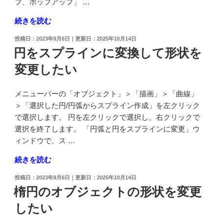
プ、ポップアップ」 …
ク
"文
続きを読む
ト
字
を
投
2023年9月6日
2025年10月14日
列
作
稿
円をスプラインに変換して形状を
の
日:
成
変更したい
横
し
に、
た
別
い"
メニューバーの「オブジェクト」＞「描画」＞「曲線」
の
の
＞「選択した円/円弧からスプライン作成」を左クリック
文
で選択します。 円を左クリックで選択し、右クリックで
字
選択を終了します。 「円弧と円をスプラインに変更」ウ
列
ィンドウで、ス …
を
"円
続きを読む
並
を
べ
投
2023年9月6日
2025年10月14日
ス
た
稿
楕円のオブジェクトの形状を変更
プ
日:
い"
したい
ラ
の
イ