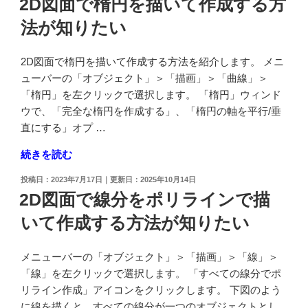
2D図面で楕円を描いて作成する方
き
置
日:
さ
法が知りたい
に
を
作
変
図
2D図面で楕円を描いて作成する方法を紹介します。 メニ
え
線
ューバーの「オブジェクト」＞「描画」＞「曲線」＞
た
を
「楕円」を左クリックで選択します。 「楕円」ウィンド
い"
挿
ウで、「完全な楕円を作成する」、「楕円の軸を平行/垂
の
入
直にする」オプ …
し
"2D
続きを読む
た
図
い"
投
2023年7月17日
2025年10月14日
面
の
稿
2D図面で線分をポリラインで描
で
日:
いて作成する方法が知りたい
楕
円
を
メニューバーの「オブジェクト」＞「描画」＞「線」＞
描
「線」を左クリックで選択します。 「すべての線分でポ
い
リライン作成」アイコンをクリックします。 下図のよう
て
に線を描くと、すべての線分が一つのオブジェクトとし