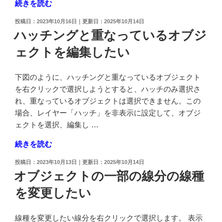
"図
続きを読む
し
形
た
投
2023年10月16日
2025年10月14日
の
い"
稿
ハッチングと重なっているオブジ
外
日:
の
ェクトを編集したい
側
に
オ
下図のように、ハッチングと重なっているオブジェクト
フ
を右クリックで選択しようとすると、ハッチのみ選択さ
セ
れ、重なっているオブジェクトは選択できません。この
ッ
場合、レイヤー「ハッチ」を非表示に設定して、オブジ
ト
ェクトを選択、編集し …
で
"ハ
続きを読む
同
ッ
じ
投
2023年10月13日
2025年10月14日
チ
形
稿
オブジェクトの一部の線分の線種
ン
日:
の
を変更したい
グ
図
と
形
重
を
線種を変更したい線分を右クリックで選択します。 表示