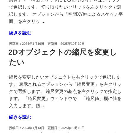
め
で選択します。 切り取りたいソリッドを左クリックで選
方
択します。 オプションから「空間XY軸によるスケッチ平
向
面」を左クリッ …
に
"ソ
続きを読む
配
リ
列
投
2024年1月16日
2025年10月10日
ッ
コ
稿
2Dオブジェクトの縮尺を変更し
ド
日:
ピ
たい
の
ー
一
し
部
た
縮尺を変更したいオブジェクトを右クリックで選択しま
を
い"
す。 表示されるオプションから「縮尺変更」を左クリッ
切
の
クで選択します。 縮尺変更の基点を左クリックで指定し
り
ます。 「縮尺変更」ウィンドウで、「縮尺値」欄に値を
取
入力します。値 …
り
"2D
続きを読む
た
オ
い
投
2024年1月14日
2025年10月10日
ブ
-
稿