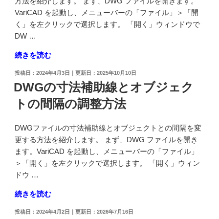
方法を紹介します。 まず、DWG ファイルを開きます。
ェ
VariCAD を起動し、メニューバーの「ファイル」＞「開
ク
く」を左クリックで選択します。 「開く」ウィンドウで
ト
DW …
に
"DWG
続きを読む
付
フ
け
投
2024年4月3日
2025年10月10日
ァ
る
稿
DWGの寸法補助線とオブジェク
イ
日:
方
トの間隔の調整方法
ル
法"
の
の
寸
DWGファイルの寸法補助線とオブジェクトとの間隔を変
法
更する方法を紹介します。 まず、DWG ファイルを開き
補
ます。VariCAD を起動し、メニューバーの「ファイル」
助
＞「開く」を左クリックで選択します。 「開く」ウィン
線
ドウ …
の
"DWG
続きを読む
延
の
長
投
2024年4月2日
2026年7月16日
寸
部