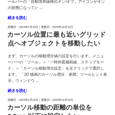
法"
ールバーの「自動境界線検出オン/オフ」アイコンがオン
点
の
の状態になってい …
の
"2D
続きを読む
ソ
オ
リ
投
2024年1月23日
2025年10月10日
ブ
ッ
稿
カーソル位置に最も近いグリッド
ジ
日:
ド)
点へオブジェクトを移動したい
ェ
を
ク
作
ト
成
まず、カーソルの移動増分値の設定を行います。メニュ
の
し
ーバーの「ツール」＞「一時作図補助線、ステップモー
ハ
た
ド」＞「カーソル移動増分設定」を左クリックで選択し
ッ
い"
ます。 「2D 描画のカーソル増分、座標、ツールヒント表
チ
の
示」ウィンドウ …
ン
"カ
続きを読む
グ
ー
を
投
2024年1月22日
2025年10月10日
ソ
部
稿
カーソル移動の距離の単位を
ル
日:
分
位