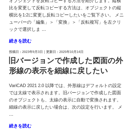
オブジェクトを反転コピーする方法を紹介します。縦横
方
反
比を変更して反転コピーする方法は、オブジェクトの縦
形
転
横比を1:2に変更し反転コピーしたいをご覧下さい。 メニ
を
コ
ューバーの「編集」＞「変換」＞「反転複写」を左クリ
簡
ピ
ックで選択しま …
単
ー
に
"オ
続きを読む
し
描
ブ
た
き
投
2023年9月3日
2025年10月14日
ジ
い"
稿
旧バージョンで作成した図面の外
た
ェ
日:
の
い"
形線の表示を細線に戻したい
ク
の
ト
を
VariCAD 2021 2.0 以降では、外形線はデフォルトの設定
反
では太線で表示されます。旧バージョンで作成した図面
転
のオブジェクトも、太線の表示に自動で変換されます。
コ
細線の表示に戻したい場合は、次の設定を行います。 メ
ピ
…
ー
"旧
続きを読む
し
バ
た