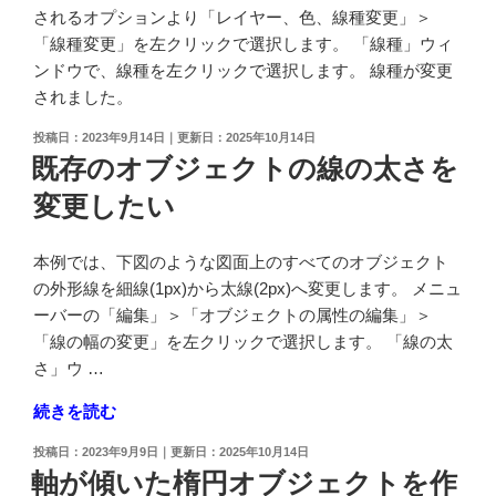
な
描
されるオプションより「レイヤー、色、線種変更」＞
っ
き
「線種変更」を左クリックで選択します。 「線種」ウィ
て
た
ンドウで、線種を左クリックで選択します。 線種が変更
い
い"
されました。
る
の
投
2023年9月14日
2025年10月14日
オ
稿
既存のオブジェクトの線の太さを
ブ
日:
ジ
変更したい
ェ
ク
本例では、下図のような図面上のすべてのオブジェクト
ト
の外形線を細線(1px)から太線(2px)へ変更します。 メニュ
を
ーバーの「編集」＞「オブジェクトの属性の編集」＞
編
「線の幅の変更」を左クリックで選択します。 「線の太
集
さ」ウ …
し
た
"既
続きを読む
い"
存
投
2023年9月9日
2025年10月14日
の
の
稿
軸が傾いた楕円オブジェクトを作
オ
日: