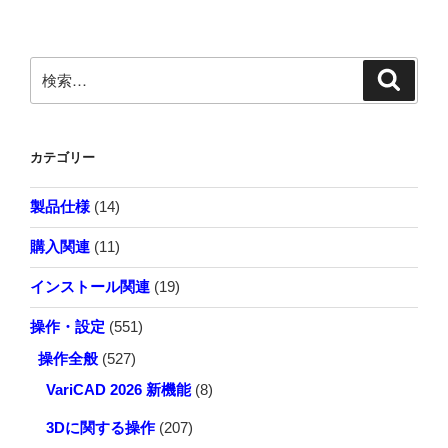
稿
ペ
ペ
公
成
の
ー
ー
差
す
ジ
ジ
記
ペ
る
検
検
号
索
方
索:
ー
の
法
ジ
内
が
カテゴリー
容
知
送
と
り
り
製品仕様
(14)
位
た
置
い"
購入関連
(11)
を
の
編
インストール関連
(19)
集
操作・設定
(551)
し
た
操作全般
(527)
い"
VariCAD 2026 新機能
(8)
の
3Dに関する操作
(207)