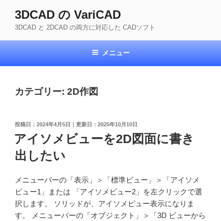
コ
3DCAD の VariCAD
ン
3DCAD と 2DCAD の両方に対応した CADソフト
テ
ン
ツ
メニュー
へ
ス
キ
カテゴリー:
2D作図
ッ
プ
投
2024年4月5日
2025年10月10日
稿
アイソメビューを2D図面に書き
日:
出したい
メニューバーの「表示」＞「標準ビュー」＞「アイソメ
ビュー1」または 「アイソメビュー2」を左クリックで選
択します。 ソリッドが、アイソメビュー表示になりま
す。 メニューバーの「オブジェクト」＞「3D ビューから