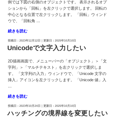
を
例では下図の右側のオブジェクトです。 表示されるオプ
新
ションから「回転」を左クリックで選択します。 回転の
規
中心となる位置で左クリックします。 「回転」ウィンド
登
ウで、「回転角 …
録
"他
続きを読む
し
の
た
投
2023年12月12日
2025年10月10日
オ
い"
稿
Unicodeで文字入力したい
ブ
日:
の
ジ
2D描画画面で、メニューバーの「オブジェクト」＞「文
ェ
字列」＞「マルチテキスト」を左クリックで選択しま
ク
す。 「文字列の入力」ウィンドウで、「Unicode 文字の
ト
挿入」アイコンを左クリックします。 「Unicode 値」入
の
…
傾
き
"Unicode
続きを読む
に
で
合
投
2023年10月24日
2025年10月10日
文
稿
ハッチングの境界線を変更したい
わ
字
日: