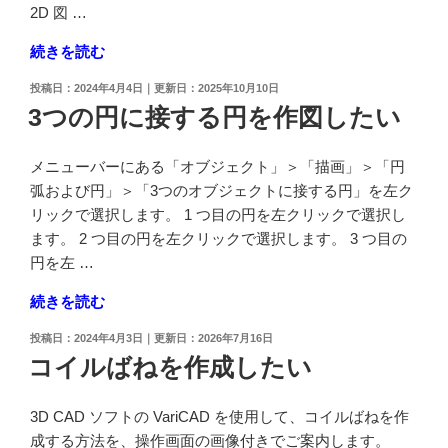
2D 図 …
"ア
続きを読む
イ
投
2024年4月4日
2025年10月10日
ソ
稿
3つの円に接する円を作図したい
メ
日:
ビ
メニューバーにある「オブジェクト」＞「描画」＞「円
ュ
弧および円」＞「3つのオブジェクトに接する円」を左ク
ー
リックで選択します。 1 つ目の円を左クリックで選択し
を
ます。 2 つ目の円を左クリックで選択します。 3 つ目の
2D
円を左 …
図
面
"3
続きを読む
に
つ
書
投
2024年4月3日
2026年7月16日
の
稿
コイルばねを作成したい
き
円
日:
出
に
し
3D CAD ソフトの VariCAD を使用して、コイルばねを作
接
た
成する方法を、操作画面の画像付きでご案内します。
す