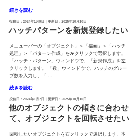
ク
"公
続きを読む
ト
差
と
投
2024年1月9日
2025年10月10日
記
稿
ハッチパターンを新規登録したい
同
号
日:
じ
の
傾
メニューバーの「オブジェクト」＞「描画」＞「ハッチ
サ
き
処理」＞「パターン作成」を左クリックで選択します。
イ
で
「ハッチ・パターン」ウィンドウで、「新規作成」を左
ズ
コ
クリックします。 「数」ウィンドウで、ハッチのグルー
を
ピ
プ数を入力し、「 …
変
ー
更
"ハ
続きを読む
し
し
ッ
た
た
投
2024年1月7日
2025年10月10日
チ
い"
稿
他のオブジェクトの傾きに合わせ
い"
パ
日:
の
の
て、オブジェクトを回転させたい
タ
ー
ン
回転したいオブジェクトを右クリックで選択します。本