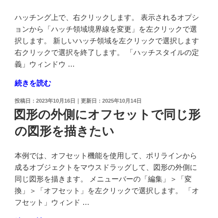
せ
入
て、
ハッチング上で、右クリックします。 表示されるオプシ
力
オ
ョンから「ハッチ領域境界線を変更」を左クリックで選
し
ブ
択します。 新しいハッチ領域を左クリックで選択します
た
ジ
右クリックで選択を終了します。 「ハッチスタイルの定
い"
ェ
義」ウィンドウ …
の
ク
"ハ
続きを読む
ト
ッ
を
投
2023年10月16日
2025年10月14日
チ
回
稿
図形の外側にオフセットで同じ形
ン
日:
転
の図形を描きたい
グ
さ
の
せ
境
た
本例では、オフセット機能を使用して、ポリラインから
界
い"
成るオブジェクトをマウスドラッグして、図形の外側に
線
の
同じ図形を描きます。 メニューバーの「編集」＞「変
を
換」＞「オフセット」を左クリックで選択します。 「オ
変
フセット」ウィンド …
更