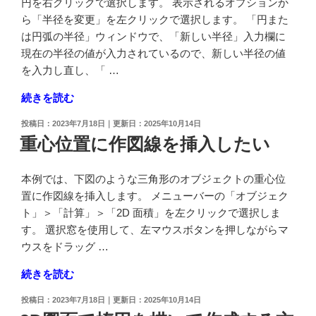
の
円を右クリックで選択します。 表示されるオプションか
一
ら「半径を変更」を左クリックで選択します。 「円また
括
は円弧の半径」ウィンドウで、「新しい半径」入力欄に
で
現在の半径の値が入力されているので、新しい半径の値
同
を入力し直し、「 …
じ
"円
続きを読む
寸
の
法
投
2023年7月18日
2025年10月14日
半
ス
稿
重心位置に作図線を挿入したい
径
日:
タ
の
イ
本例では、下図のような三角形のオブジェクトの重心位
数
ル
置に作図線を挿入します。 メニューバーの「オブジェク
値
に
ト」＞「計算」＞「2D 面積」を左クリックで選択しま
を
変
す。 選択窓を使用して、左マウスボタンを押しながらマ
変
更
ウスをドラッグ …
更
し
し
た
"重
続きを読む
て、
い"
心
大
投
2023年7月18日
2025年10月14日
の
位
稿