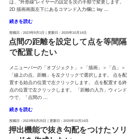
を
は、"外形線"レイヤーの設定を次の手順で変更します。
を
細
2D 描画画面左下にあるコマンド入力欄に lay …
角
線
度
"細
続きを読む
に
を
線
戻
入
投
2023年9月1日
2025年10月14日
で
し
稿
点間の距離を設定して点を等間隔
力
オ
日:
た
す
で配置したい
ブ
い"
る
ジ
の
か
ェ
メニューバーの「オブジェクト」＞「描画」＞「点」＞
マ
ク
「線上の点、距離」を左クリックで選択します。 点を配
ウ
ト
置する始点の位置で左クリックします。 点を配置する終
ス
を
点の位置で左クリックします。 「距離の入力」ウィンド
を
描
ウで、「点間の …
使
画
用
"点
続きを読む
し
し
間
た
投
2023年8月25日
2025年10月14日
て
の
い"
稿
押出機能で抜き勾配をつけたソリ
回
距
日:
の
転
離