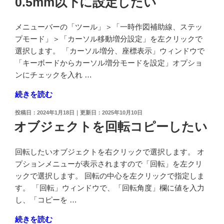
0.5mm以下に設定したい
削
置
除
に
し
メニューバーの「ツール」＞「一時作図補助線、ステッ
最
た
プモード」＞「カーソル移動増分設定」を左クリックで
も
い"
選択します。 「カーソル増分、座標表示」ウィンドウで
近
の
「キーボードからカーソル増分モードを設定」オプショ
い
ンにチェックを入れ …
グ
"カ
続きを読む
リ
ー
ッ
投
2024年1月18日
2025年10月10日
ソ
ド
稿
オブジェクトを回転コピーしたい
ル
日:
点
移
へ
回転したいオブジェクトを右クリックで選択します。 オ
動
オ
プションメニューが表示されますので「回転」を左クリ
の
ブ
ックで選択します。 回転の中心を左クリックで指定しま
距
ジ
す。 「回転」ウィンドウで、「回転角度」欄に値を入力
離
ェ
し、「コピーを …
の
ク
単
ト
"オ
続きを読む